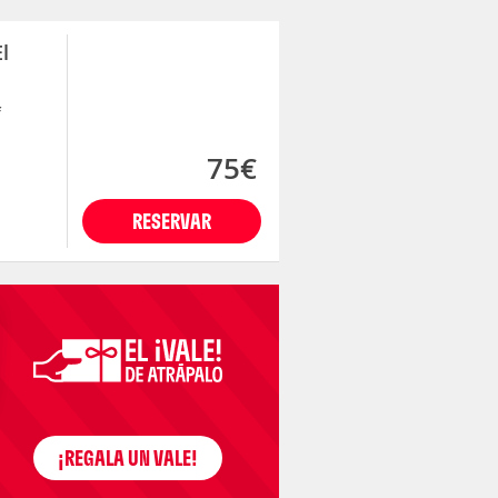
l
f
75€
RESERVAR