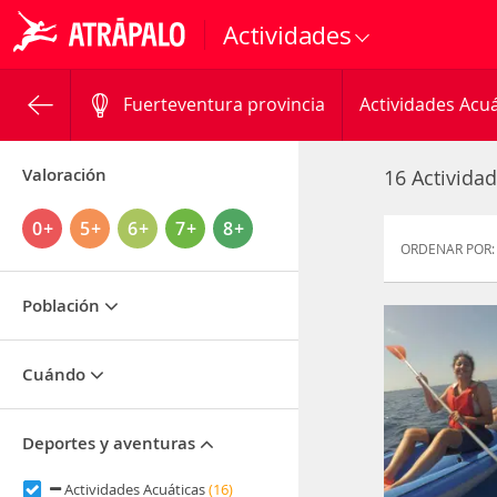
Actividades
Fuerteventura provincia
Actividades Acuá
Valoración
16 Activida
0+
5+
6+
7+
8+
ORDENAR POR:
Población
Cuándo
Deportes y aventuras
Actividades Acuáticas
(16)