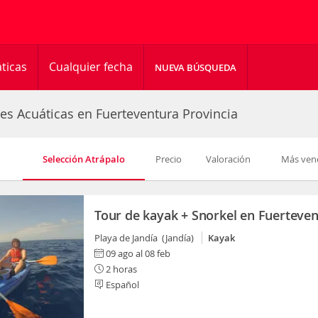
ticas
Cualquier fecha
NUEVA BÚSQUEDA
des Acuáticas en Fuerteventura Provincia
Selección Atrápalo
Precio
Valoración
Más ven
Tour de kayak + Snorkel en Fuerteve
Playa de Jandía (Jandía)
Kayak
09 ago al 08 feb
2 horas
Español