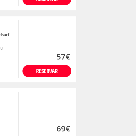
dsurf
nu
57€
RESERVAR
69€