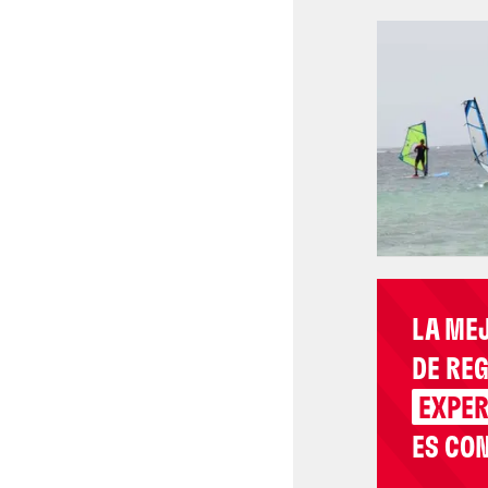
LA ME
DE RE
EXPER
ES CON