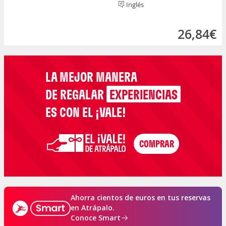
Inglés
26,84€
LA MEJOR MANERA
DE REGALAR
EXPERIENCIAS
ES CON EL ¡VALE!
Ahorra cientos de euros en tus reservas
en Atrápalo.
Conoce Smart