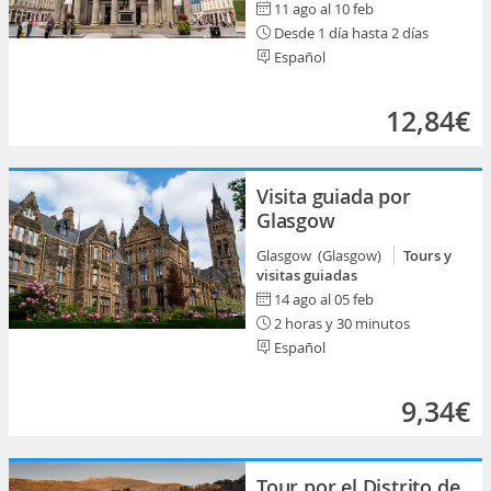
11 ago al 10 feb
Desde 1 día hasta 2 días
Español
12,84€
Visita guiada por
Glasgow
Glasgow (Glasgow)
Tours y
visitas guiadas
14 ago al 05 feb
2 horas y 30 minutos
Español
9,34€
Tour por el Distrito de