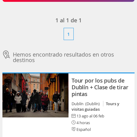
1
al
1
de
1
1
Hemos encontrado resultados en otros
destinos
Tour por los pubs de
Dublín + Clase de tirar
pintas
Dublín (Dublín)
Tours y
visitas guiadas
13 ago al 06 feb
4 horas
Español