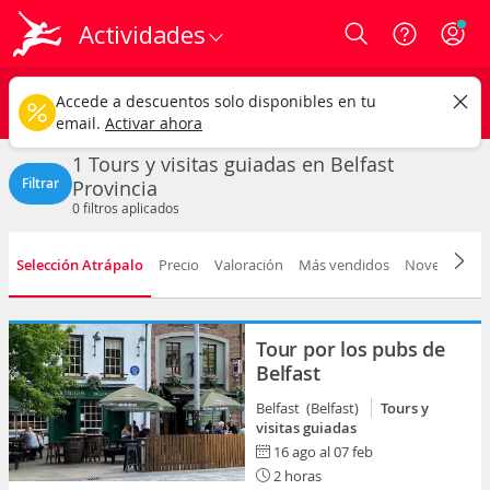
Actividades
Login
Belfast
CAMBIAR
Accede a descuentos solo disponibles en tu
Tours y visitas guiadas
Cualquier fecha
email.
Activar ahora
1 Tours y visitas guiadas en Belfast
Filtrar
Provincia
0
filtros aplicados
Selección Atrápalo
Precio
Valoración
Más vendidos
Novedad
D
Tour por los pubs de
Belfast
Belfast (Belfast)
Tours y
visitas guiadas
16 ago al 07 feb
2 horas