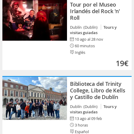
Tour por el Museo
Irlandés del Rock 'n'
Roll
Dublín (Dublín)
Tours y
visitas guiadas
10 ago al 28 nov
60 minutos
Inglés
19€
Biblioteca del Trinity
College, Libro de Kells
y Castillo de Dublín
Dublín (Dublín)
Tours y
visitas guiadas
13 ago al 09 feb
3 horas
Español