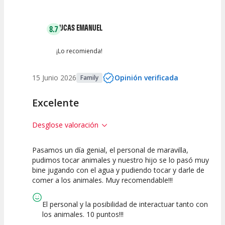
Entre 2 y 4
(
3
)
LUCAS EMANUEL
8.7
Entre 0 y 2
(
2
)
¡Lo recomienda!
15 Junio 2026
Opinión verificada
Family
Excelente
Desglose valoración
Pasamos un día genial, el personal de maravilla,
7.5
10
pudimos tocar animales y nuestro hijo se lo pasó muy
bine jugando con el agua y pudiendo tocar y darle de
Calidad de la
Atención del
comer a los animales. Muy recomendable!!!
Actividad
Personal /
Guia
El personal y la posibilidad de interactuar tanto con
los animales. 10 puntos!!!