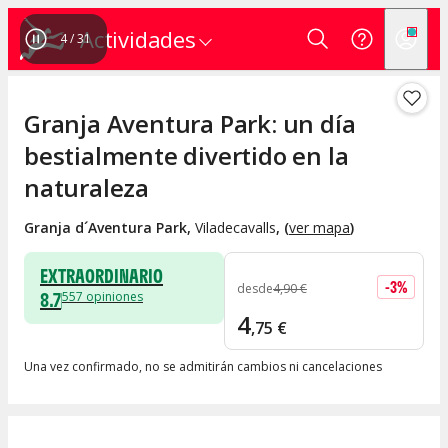
Actividades
4
/
31
Granja Aventura Park: un día
bestialmente divertido en la
naturaleza
Granja d´Aventura Park
,
Viladecavalls
, (
ver mapa
)
EXTRAORDINARIO
-
3
%
desde
4
,
90
€
8.7
557
opiniones
4
,
75
€
Una vez confirmado, no se admitirán cambios ni cancelaciones