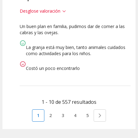
Desglose valoración
Un buen plan en familia, pudimos dar de comer a las
10
10
cabras y las ovejas.
Calidad de la
Atención del
Actividad
Personal /
La granja está muy bien, tanto animales cuidados
Guia
como actividades para los niños.
Costó un poco encontrarlo
1 - 10 de 557 resultados
1
2
3
4
5