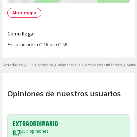
Abrir mapa
Cómo llegar
En coche por la C-16 o la C-58
Actividades
…
Barcelona
Viladecavalls
Actividades infantiles
Activ
Mostrar todos los niveles
Opiniones de nuestros usuarios
EXTRAORDINARIO
8.7
557
opiniones