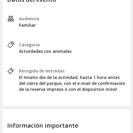
del año favorita para muchas familias para visitarnos.
¡Disfruta de un día bestial en
Granja d'Aventura Park
!
Audiencia
Horario (fines de semana y festivos):
de 10:30 a 18h (de
Familiar
febrero a noviembre) // de 10:30 a 17h (enero y diciembre).
Del 13 de julio al 13 de agosto el parque estará cerrado por
vacaciones.
Categoría
Actividades con animales
Recogida de entradas
El mismo día de la actividad, hasta 1 hora antes
del cierre del parque, con el e-mail de confirmación
de la reserva impreso o con el dispositivo móvil
Información importante