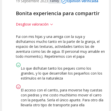
19 Septiembre 2023
Opinión verificada
Family
Bonita experiencia para compartir
Desglose valoración
Fui con mis hijas y una amiga con la suya y
7.5
7.5
disfrutamos mucho tanto en la parte de la granja, el
espacio de las texturas, actividades tantos las de
Calidad de la
Atención del
aventura como las de agua. El personal muy amable en
Actividad
Personal /
Guia
todo momento;). Repetiremos con el papa
Lo que disfrutan tanto los peques como los
grandes, y lo que desarrollan los pequeños con los
estímulos en la naturaleza
El acceso con el carrito, para moverse hay cuestas
con piedras y me costo muchísimo mover el carro
con la pequeña. Sería el único apunte. Para otro día
llevaría otro tipo de transporte para ella