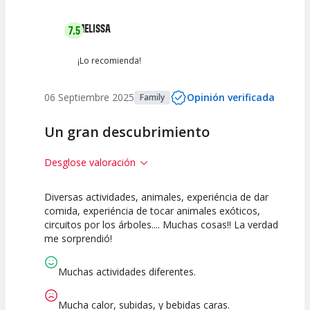
MELISSA
7.5
¡Lo recomienda!
06 Septiembre 2025
Opinión verificada
Family
Un gran descubrimiento
Desglose valoración
Diversas actividades, animales, experiéncia de dar
7.5
7.5
comida, experiéncia de tocar animales exóticos,
circuitos por los árboles.... Muchas cosas!! La verdad
Calidad de la
Atención del
me sorprendió!
Actividad
Personal /
Guia
Muchas actividades diferentes.
Mucha calor, subidas, y bebidas caras.