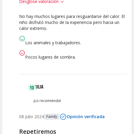
Desglose valoración
No hay muchos lugares para resguardarse del calor. El
7.5
7.5
niño disfrutó mucho de la experiencia pero hacia un
calor extremo.
Calidad de la
Atención del
Actividad
Personal /
Guia
Los animales y trabajadores.
Pocos lugares de sombra.
JULIA
10
¡Lo recomienda!
08 Julio 2024
Opinión verificada
Family
Repetiremos