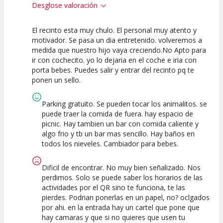
Desglose valoración
El recinto esta muy chulo. El personal muy atento y
10
10
motivador. Se pasa un dia entretenido. volveremos a
medida que nuestro hijo vaya creciendo.No Apto para
Calidad de la
Atención del
ir con cochecito. yo lo dejaria en el coche e iria con
Actividad
Personal /
Guia
porta bebes. Puedes salir y entrar del recinto pq te
ponen un sello.
Parking gratuito. Se pueden tocar los animalitos. se
puede traer la comida de fuera. hay espacio de
picnic. Hay tambien un bar con comida caliente y
algo frio y tb un bar mas sencillo. Hay baños en
todos los nieveles. Cambiador para bebes.
Dificil de encontrar. No muy bien señalizado. Nos
perdimos. Solo se puede saber los horarios de las
actividades por el QR sino te funciona, te las
pierdes. Podrian ponerlas en un papel, no? oclgados
por ahi. en la entrada hay un cartel que pone que
hay camaras y que si no quieres que usen tu