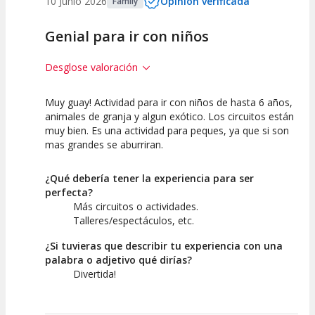
10 Junio 2026
Opinión verificada
Family
Genial para ir con niños
Desglose valoración
Muy guay! Actividad para ir con niños de hasta 6 años,
7.5
10
animales de granja y algun exótico. Los circuitos están
muy bien. Es una actividad para peques, ya que si son
Calidad de la
Atención del
mas grandes se aburriran.
Actividad
Personal /
Guia
¿Qué debería tener la experiencia para ser
perfecta?
Más circuitos o actividades.
Talleres/espectáculos, etc.
¿Si tuvieras que describir tu experiencia con una
palabra o adjetivo qué dirías?
Divertida!