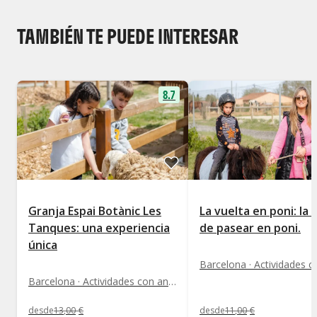
TAMBIÉN TE PUEDE INTERESAR
8.7
Granja Espai Botànic Les
La vuelta en poni: la
Tanques: una experiencia
de pasear en poni.
única
Barcelona · Actividades con animales
desde
13
,
00
€
desde
11
,
00
€