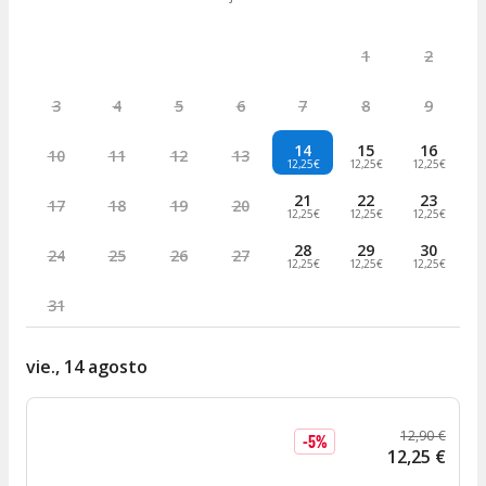
1
2
3
4
5
6
7
8
9
14
15
16
10
11
12
13
12,25€
12,25€
12,25€
21
22
23
17
18
19
20
12,25€
12,25€
12,25€
28
29
30
24
25
26
27
12,25€
12,25€
12,25€
31
vie., 14 agosto
12
,
90
€
-
5
%
12
,
25
€