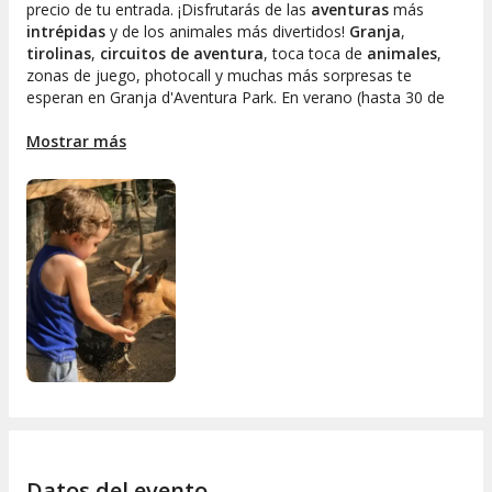
precio de tu entrada. ¡Disfrutarás de las
aventuras
más
intrépidas
y de los animales más divertidos!
Granja
,
tirolinas
,
circuitos de aventura
, toca toca de
animales
,
zonas de juego,
photocall
y muchas más sorpresas te
esperan en Granja d'Aventura Park. En verano (hasta 30 de
septiembre): actividad de agua por sólo 2€/infantil! ¡Que no te
lo expliquen!
Mostrar más
¡Descúbrelas en primera persona!
Y si todavía os quedan fuerzas, podéis utilizar el resto
de servicios disponibles:
Zona de picnic (puedes traer tu comida y agua; el
resto de bebidas no están permitidas)
Arenales
Cambiador
Parking
Zona de bar donde podréis quedaros a comer
Dejamos a un lado el frío para dar paso al buen tiempo ya la
época en que florecen las flores, la primavera. La estación
Datos del evento