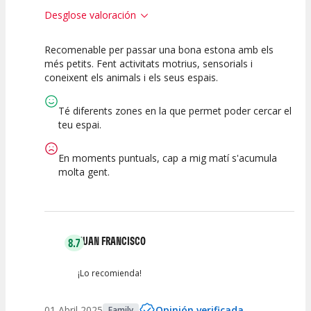
Desglose valoración
Recomenable per passar una bona estona amb els
7.5
10
més petits. Fent activitats motrius, sensorials i
coneixent els animals i els seus espais.
Calidad de la
Atención del
Actividad
Personal /
Guia
Té diferents zones en la que permet poder cercar el
teu espai.
En moments puntuals, cap a mig matí s'acumula
molta gent.
JUAN FRANCISCO
8.7
¡Lo recomienda!
01 Abril 2025
Opinión verificada
Family