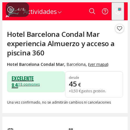
4
/
8
Actividades
Hotel Barcelona Condal Mar
experiencia Almuerzo y acceso a
piscina 360
Hotel Barcelona Condal Mar
,
Barcelona
, (
ver mapa
)
EXCELENTE
desde
45
8.4
€
18
opiniones
+
0
,
50
€
gastos gestión
Una vez confirmado, no se admitirán cambios ni cancelaciones