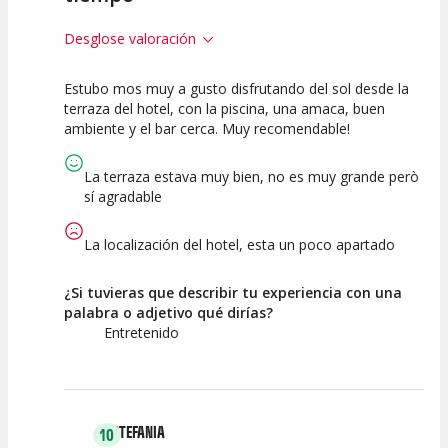
Desglose valoración
Estubo mos muy a gusto disfrutando del sol desde la
7.5
7.5
terraza del hotel, con la piscina, una amaca, buen
ambiente y el bar cerca. Muy recomendable!
Calidad de la
Atención del
Actividad
Personal /
Guia
La terraza estava muy bien, no es muy grande però
sí agradable
La localización del hotel, esta un poco apartado
¿Si tuvieras que describir tu experiencia con una
palabra o adjetivo qué dirías?
Entretenido
STEFANIA
10