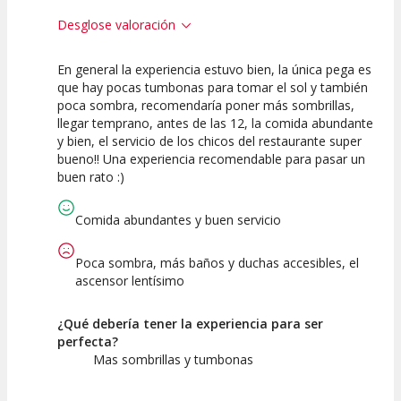
Desglose valoración
En general la experiencia estuvo bien, la única pega es
7.5
10
que hay pocas tumbonas para tomar el sol y también
poca sombra, recomendaría poner más sombrillas,
Calidad de la
Atención del
llegar temprano, antes de las 12, la comida abundante
Actividad
Personal /
Guia
y bien, el servicio de los chicos del restaurante super
bueno!! Una experiencia recomendable para pasar un
buen rato :)
Comida abundantes y buen servicio
Poca sombra, más baños y duchas accesibles, el
ascensor lentísimo
¿Qué debería tener la experiencia para ser
perfecta?
Mas sombrillas y tumbonas