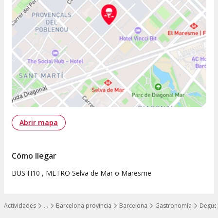
Abrir mapa
Cómo llegar
BUS H10 , METRO Selva de Mar o Maresme
Actividades
…
Barcelona provincia
Barcelona
Gastronomía
Degust
Mostrar todos los niveles