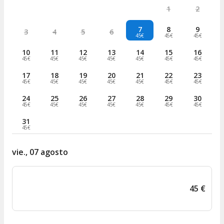
1
2
7
8
9
3
4
5
6
45€
45€
45€
10
11
12
13
14
15
16
45€
45€
45€
45€
45€
45€
45€
17
18
19
20
21
22
23
45€
45€
45€
45€
45€
45€
45€
24
25
26
27
28
29
30
45€
45€
45€
45€
45€
45€
45€
31
45€
vie., 07 agosto
45
€