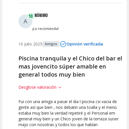
ANÓNIMO
10
A
¡Lo recomienda!
10 Julio 2025
Opinión verificada
Amigos
Piscina tranquila y el Chico del bar el
mas jovencito súper amable en
general todos muy bien
Desglose valoración
Fui con una amiga a pasar el dia l piscina csi vacia de
10
10
gente así que bien , nos debatin una toalla y el menú
estaba muy bien la verdad repetiré y el Personal em
Calidad de la
Atención del
general muy bien y un Chico joven de la terraza suoer
Actividad
Personal /
Guia
majo con nosotras y todos los que habían