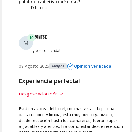
palabra o adjetivo qué dirías?
Diferente
MONTSE
10
M
¡Lo recomienda!
08 Agosto 2025
Opinión verificada
Amigos
Experiencia perfecta!
Desglose valoración
Está en azotea del hotel, muchas vistas, la piscina
10
10
bastante bien y limpia, está muy bien organizado,
desde recepción hasta los camareros, fueron super
Calidad de la
Atención del
agradables y atentos. Era como estar desde recepción
Actividad
Personal /
Guia