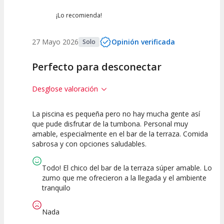
¡Lo recomienda!
27 Mayo 2026
Opinión verificada
Solo
Perfecto para desconectar
Desglose valoración
La piscina es pequeña pero no hay mucha gente así
10
10
que pude disfrutar de la tumbona. Personal muy
amable, especialmente en el bar de la terraza. Comida
Calidad de la
Atención del
sabrosa y con opciones saludables.
Actividad
Personal /
Guia
Todo! El chico del bar de la terraza súper amable. Lo
zumo que me ofrecieron a la llegada y el ambiente
tranquilo
Nada