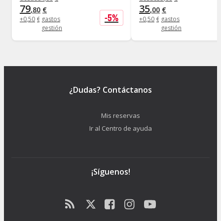
79
35
,
80
€
,
00
€
-
5
%
+
0
,
50
€
gastos
+
0
,
50
€
gastos
gestión
gestión
¿Dudas? Contáctanos
Mis reservas
Ir al Centro de ayuda
¡Síguenos!