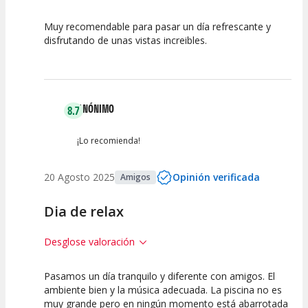
Muy recomendable para pasar un día refrescante y
10
10
disfrutando de unas vistas increibles.
Calidad de la
Atención del
Actividad
Personal /
Guia
ANÓNIMO
8.7
¡Lo recomienda!
20 Agosto 2025
Opinión verificada
Amigos
Dia de relax
Desglose valoración
Pasamos un día tranquilo y diferente con amigos. El
7.5
10
ambiente bien y la música adecuada. La piscina no es
muy grande pero en ningún momento está abarrotada
Calidad de la
Atención del