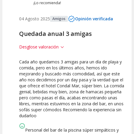
¡Lo recomienda!
04 Agosto 2025
Opinión verificada
Amigos
Quedada anual 3 amigas
Desglose valoración
Cada año quedamos 3 amigas para un día de playa y
10
10
comida, pero en los últimos años, hemos ido
mejorando y buscado más comodidad, así que este
Calidad de la
Atención del
año nos decidimos por un day pasa y la verdad que el
Actividad
Personal /
Guia
que ofrece el hotel Condal Mar, súper bien. La comida
genial, bebidas muy bien, zona de hamacas pequeña
pero como pasas el día, acabas encontrando unas
libres, mientras estuvimos en la zona del bar, en unos
sofás super cómodos Recomiendo la experiencia sin
dudarloo
Personal del bar de la piscina súper simpáticos y