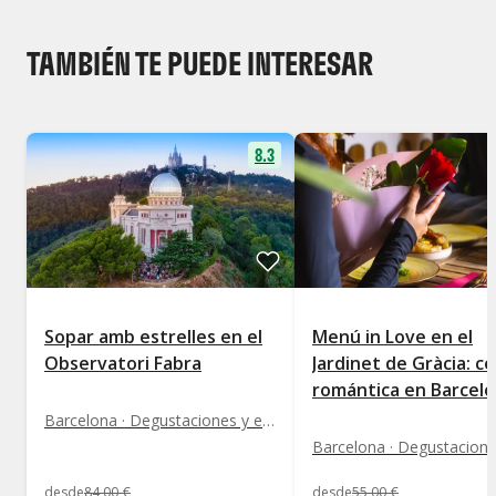
TAMBIÉN TE PUEDE INTERESAR
8.3
Sopar amb estrelles en el
Menú in Love en el
Observatori Fabra
Jardinet de Gràcia: c
romántica en Barcel
Barcelona · Degustaciones y experiencias gastronómicas
desde
84
,
00
€
desde
55
,
00
€