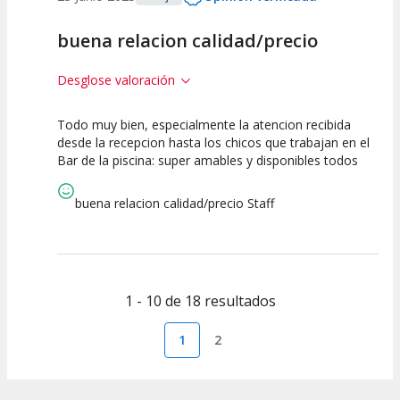
buena relacion calidad/precio
Desglose valoración
Todo muy bien, especialmente la atencion recibida
10
10
desde la recepcion hasta los chicos que trabajan en el
Bar de la piscina: super amables y disponibles todos
Calidad de la
Atención del
Actividad
Personal /
Guia
buena relacion calidad/precio Staff
1 - 10 de 18 resultados
1
2