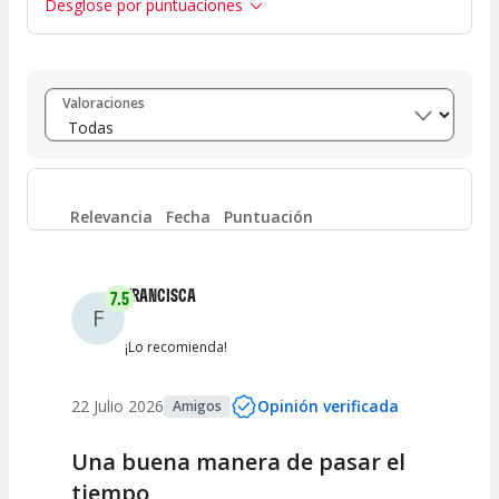
Desglose por puntuaciones
Entre 8 y 10
(
13
)
Valoraciones
Entre 6 y 8
(
2
)
Entre 4 y 6
(
2
)
Relevancia
Fecha
Puntuación
Entre 2 y 4
(
1
)
FRANCISCA
7.5
F
Entre 0 y 2
(
0
)
¡Lo recomienda!
22 Julio 2026
Opinión verificada
Amigos
Una buena manera de pasar el
tiempo