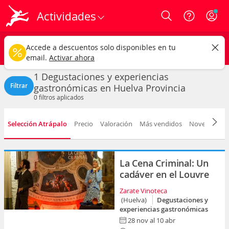
Actividades
Login
Huelva provincia
CAMBIAR
Accede a descuentos solo disponibles en tu
Degustaciones y experiencias gastronómicas
Cualquier fecha
email.
Activar ahora
1 Degustaciones y experiencias
Filtrar
gastronómicas en Huelva Provincia
0
filtros aplicados
Selección Atrápalo
Precio
Valoración
Más vendidos
Novedad
D
La Cena Criminal: Un
cadáver en el Louvre
Zarate Vinoteca
(Huelva)
Degustaciones y
experiencias gastronómicas
28 nov al 10 abr