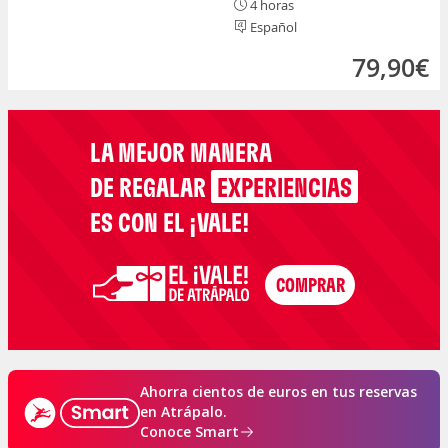
4 horas
Español
79,90€
LA MEJOR MANERA
DE REGALAR
EXPERIENCIAS
ES CON EL ¡VALE!
Ahorra cientos de euros en tus reservas
en Atrápalo.
Conoce Smart