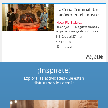
La Cena Criminal: Un
cadáver en el Louvre
Hotel Río Badajoz
(Badajoz)
Degustaciones y
experiencias gastronómicas
12 dic al 27 mar
4 horas
Español
79,90€
¡Inspírate!
Explora las actividades que están
disfrutando los demás