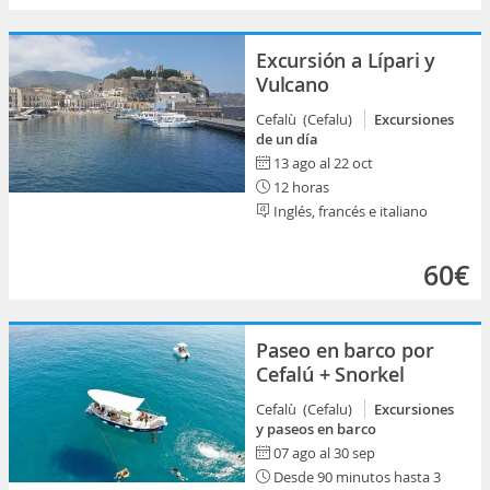
Excursión a Lípari y
Vulcano
Cefalù (Cefalu)
Excursiones
de un día
13 ago al 22 oct
12 horas
Inglés, francés e italiano
60€
Paseo en barco por
Cefalú + Snorkel
Cefalù (Cefalu)
Excursiones
y paseos en barco
07 ago al 30 sep
Desde 90 minutos hasta 3