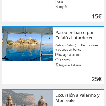
horas
Inglés
15€
Paseo en barco por
Cefalú al atardecer
Cefalù (Cefalu)
Excursiones
y paseos en barco
07 ago al 31 oct
3 horas
Inglés e italiano
25€
Excursión a Palermo y
Monreale