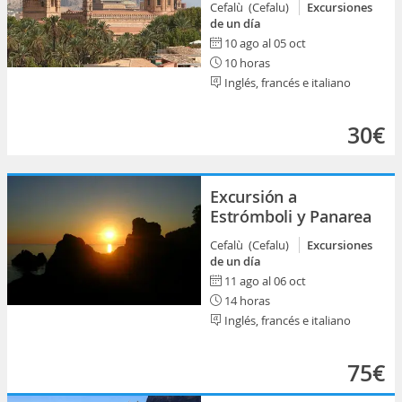
Cefalù (Cefalu)
Excursiones
de un día
10 ago al 05 oct
10 horas
Inglés, francés e italiano
30€
Excursión a
Estrómboli y Panarea
Cefalù (Cefalu)
Excursiones
de un día
11 ago al 06 oct
14 horas
Inglés, francés e italiano
75€