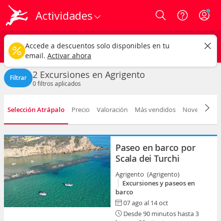
Actividades
Login
Agrigento ciudad
CAMBIAR
Accede a descuentos solo disponibles en tu
Excursiones
Cualquier fecha
email.
Activar ahora
2 Excursiones en Agrigento
Filtrar
0
filtros aplicados
Selección Atrápalo
Precio
Valoración
Más vendidos
Novedad
D
Paseo en barco por
Scala dei Turchi
Agrigento (Agrigento)
Excursiones y paseos en
barco
07 ago al 14 oct
Desde 90 minutos hasta 3