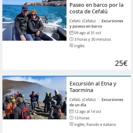
Paseo en barco por la
costa de Cefalú
Cefalù (Cefalu)
Excursiones
y paseos en barco
09 ago al 31 oct
3 horas y 30 minutos
Inglés
25€
Excursión al Etna y
Taormina
Cefalù (Cefalu)
Excursiones
de un día
12 ago al 14 oct
13 horas
Inglés, francés e italiano