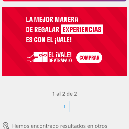
LA MEJOR MANERA
DE REGALAR
EXPERIENCIAS
ES CON EL ¡VALE!
1
al
2
de
2
1
Hemos encontrado resultados en otros