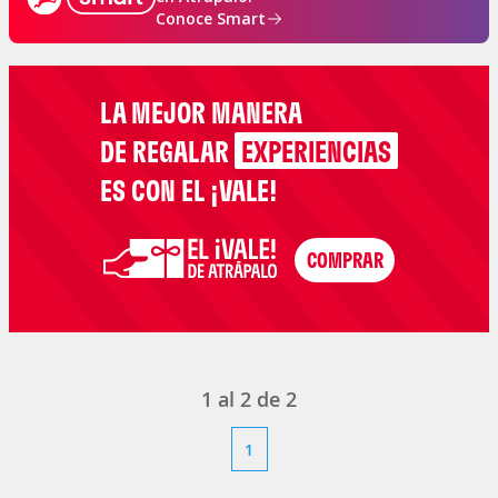
Conoce Smart
LA MEJOR MANERA
DE REGALAR
EXPERIENCIAS
ES CON EL ¡VALE!
1
al
2
de
2
1