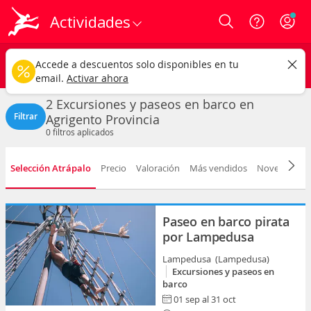
Actividades
Login
Agrigento
CAMBIAR
Accede a descuentos solo disponibles en tu
Excursiones y paseos en barco
Cualquier fecha
email.
Activar ahora
2 Excursiones y paseos en barco en
Filtrar
Agrigento Provincia
0
filtros aplicados
Selección Atrápalo
Precio
Valoración
Más vendidos
Novedad
D
Paseo en barco pirata
por Lampedusa
Lampedusa (Lampedusa)
Excursiones y paseos en
barco
01 sep al 31 oct