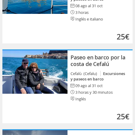
08 ago al 31 oct
3 horas
Inglés e italiano
25€
Paseo en barco por la
costa de Cefalú
Cefalù (Cefalu)
Excursiones
y paseos en barco
09 ago al 31 oct
3 horas y 30 minutos
Inglés
25€