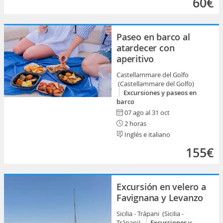
60€
Paseo en barco al
atardecer con
aperitivo
Castellammare del Golfo
(Castellammare del Golfo)
Excursiones y paseos en
barco
07 ago al 31 oct
2 horas
Inglés e italiano
155€
Excursión en velero a
Favignana y Levanzo
Sicilia - Trápani (Sicilia -
Trápani)
Excursiones y