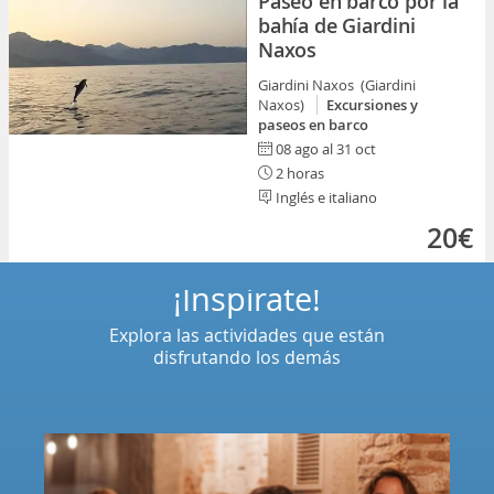
Paseo en barco por la
bahía de Giardini
Naxos
Giardini Naxos (Giardini
Naxos)
Excursiones y
paseos en barco
08 ago al 31 oct
2 horas
Inglés e italiano
20€
¡Inspírate!
Explora las actividades que están
disfrutando los demás