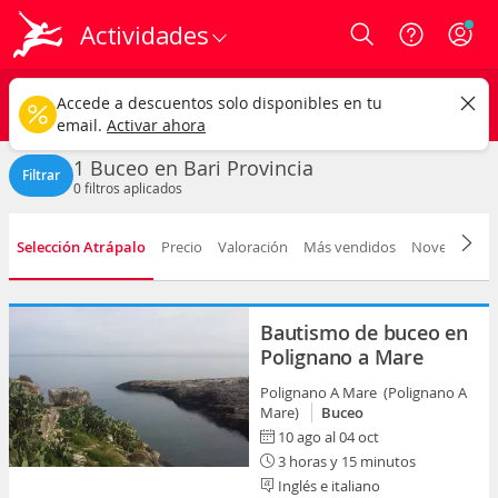
Actividades
Login
Bari
CAMBIAR
Accede a descuentos solo disponibles en tu
Buceo
Cualquier fecha
email.
Activar ahora
1 Buceo en Bari Provincia
Filtrar
0
filtros aplicados
Selección Atrápalo
Precio
Valoración
Más vendidos
Novedad
D
Bautismo de buceo en
Polignano a Mare
Polignano A Mare (Polignano A
Mare)
Buceo
10 ago al 04 oct
3 horas y 15 minutos
Inglés e italiano