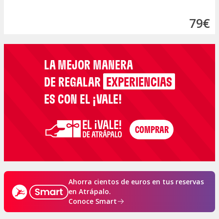
79€
LA MEJOR MANERA
DE REGALAR
EXPERIENCIAS
ES CON EL ¡VALE!
Ahorra cientos de euros en tus reservas
en Atrápalo.
Conoce Smart