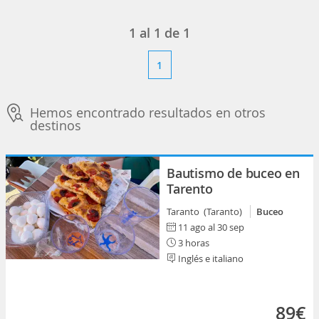
1
al
1
de
1
1
Hemos encontrado resultados en otros
destinos
Bautismo de buceo en
Tarento
Taranto (Taranto)
Buceo
11 ago al 30 sep
3 horas
Inglés e italiano
89€