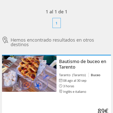
1
al
1
de
1
1
Hemos encontrado resultados en otros
destinos
Bautismo de buceo en
Tarento
Taranto (Taranto)
Buceo
08 ago al 30 sep
3 horas
Inglés e italiano
89€