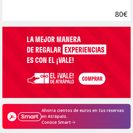
80€
LA MEJOR MANERA
DE REGALAR
EXPERIENCIAS
ES CON EL ¡VALE!
Ahorra cientos de euros en tus reservas
en Atrápalo.
Conoce Smart