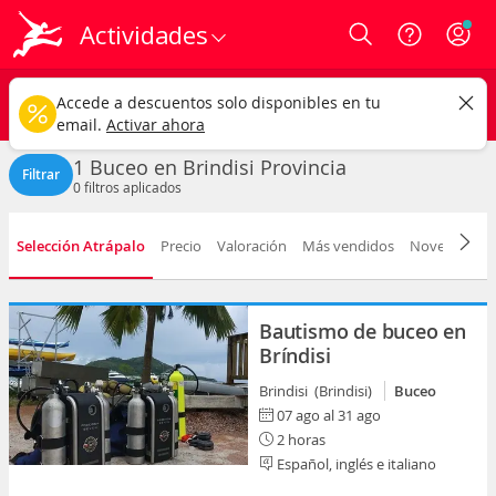
Actividades
Login
Brindisi
CAMBIAR
Accede a descuentos solo disponibles en tu
Buceo
Cualquier fecha
email.
Activar ahora
1 Buceo en Brindisi Provincia
Filtrar
0
filtros aplicados
Selección Atrápalo
Precio
Valoración
Más vendidos
Novedad
D
Bautismo de buceo en
Bríndisi
Brindisi (Brindisi)
Buceo
07 ago al 31 ago
2 horas
Español, inglés e italiano