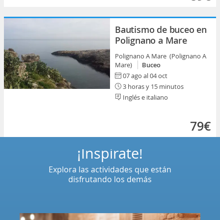
Bautismo de buceo en
Polignano a Mare
Polignano A Mare (Polignano A
Mare)
Buceo
07 ago al 04 oct
3 horas y 15 minutos
Inglés e italiano
79€
¡Inspírate!
Explora las actividades que están
disfrutando los demás