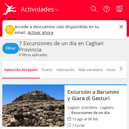
Actividades
Login
Cagliari
CAMBIAR
Accede a descuentos solo disponibles en tu
Excursiones de un día
Cualquier fecha
email.
Activar ahora
7 Excursiones de un día en Cagliari
Filtrar
Provincia
0
filtros aplicados
Selección Atrápalo
Precio
Valoración
Más vendidos
Novedad
D
Excursión a Barumini
y Giara di Gesturi
Cagliari (Cerdeña - Cagliari)
Excursiones de un día
13 ago al 06 feb
7 horas