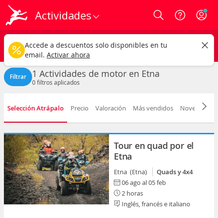
Actividades
Login
Etna ciudad
CAMBIAR
Accede a descuentos solo disponibles en tu
Actividades de motor
Cualquier fecha
email.
Activar ahora
1 Actividades de motor en Etna
Filtrar
0
filtros aplicados
Selección Atrápalo
Precio
Valoración
Más vendidos
Novedad
D
Tour en quad por el
Etna
Etna (Etna)
Quads y 4x4
06 ago al 05 feb
2 horas
Inglés, francés e italiano