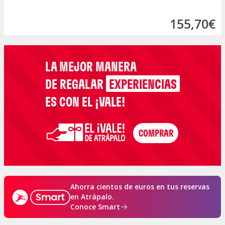
155,70€
LA MEJOR MANERA
DE REGALAR
EXPERIENCIAS
ES CON EL ¡VALE!
Ahorra cientos de euros en tus reservas
en Atrápalo.
Conoce Smart