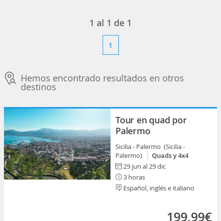
1
al
1
de
1
1
Hemos encontrado resultados en otros
destinos
Tour en quad por
Palermo
Sicilia - Palermo (Sicilia -
Palermo)
Quads y 4x4
29 jun al 29 dic
3 horas
Español, inglés e italiano
199,99€