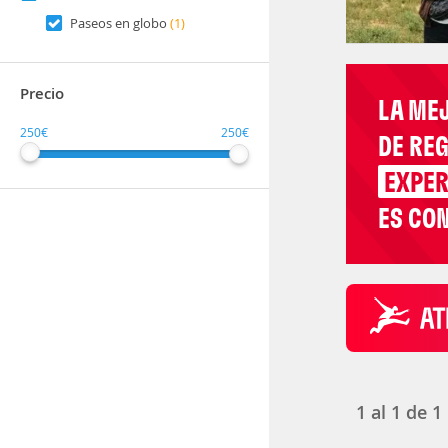
Paseos en globo
(1)
Precio
LA ME
250€
250€
DE RE
EXPER
ES CON
1
al
1
de
1