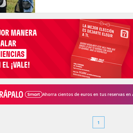
JOR MANERA
GALAR
IENCIAS
 EL ¡VALE!
Ahorra cientos de euros en tus reservas en 
1