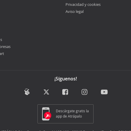
Privacidad y cookies
Aviso legal
os
presas
art
¡Síguenos!
Descárgate gratis la
app de Atrápalo