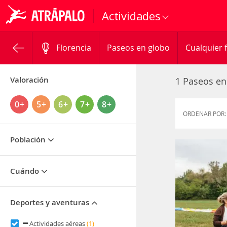
Actividades
Florencia
Paseos en globo
Cualquier 
Valoración
1 Paseos en
0+
5+
6+
7+
8+
ORDENAR POR:
Población
Cuándo
Deportes y aventuras
Actividades aéreas
(1)