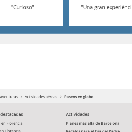
"curioso"
"una gran experiènci
 aventuras
Actividades aéreas
Paseos en globo
 destacadas
Actividades
 en Florencia
Planes más allá de Barcelona
en Florencia
Regalos para el Día del Padre