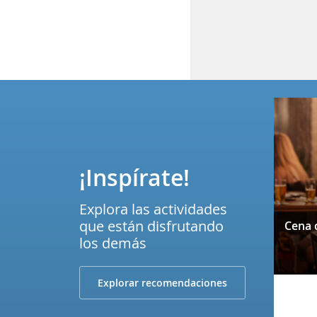
¡Inspírate!
Explora las actividades
que están disfrutando
los demás
Explorar recomendaciones