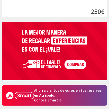
250€
LA MEJOR MANERA
DE REGALAR
EXPERIENCIAS
ES CON EL ¡VALE!
Ahorra cientos de euros en tus reservas
en Atrápalo.
Conoce Smart