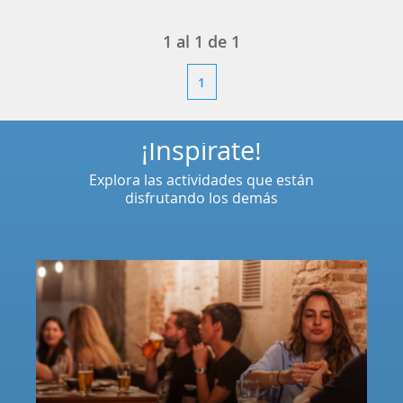
1
al
1
de
1
1
¡Inspírate!
Explora las actividades que están
disfrutando los demás