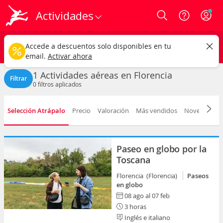
Actividades
Login
Florencia ciudad
CAMBIAR
Accede a descuentos solo disponibles en tu
Actividades aéreas
Cualquier fecha
email.
Activar ahora
1 Actividades aéreas en Florencia
Filtrar
0
filtros aplicados
Selección Atrápalo
Precio
Valoración
Más vendidos
Novedad
D
Paseo en globo por la
Toscana
Florencia (Florencia)
Paseos
en globo
08 ago al 07 feb
3 horas
Inglés e italiano