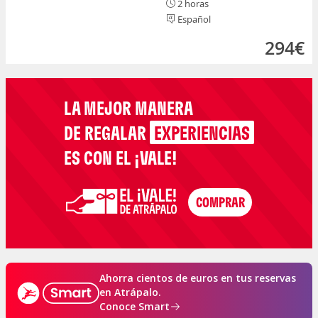
2 horas
Español
294€
LA MEJOR MANERA
DE REGALAR
EXPERIENCIAS
ES CON EL ¡VALE!
Ahorra cientos de euros en tus reservas
en Atrápalo.
Conoce Smart