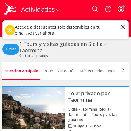
Actividades
Login
Sicilia - Taormina ciudad
CAMBIAR
Accede a descuentos solo disponibles en tu
Tours y visitas guiadas
Cualquier fecha
email.
Activar ahora
1 Tours y visitas guiadas en Sicilia -
Filtrar
Taormina
0
filtros aplicados
Selección Atrápalo
Precio
Valoración
Más vendidos
Novedad
D
Tour privado por
Taormina
Sicilia - Taormina (Sicilia -
Taormina)
Tours y visitas
guiadas
10 ago al 28 nov