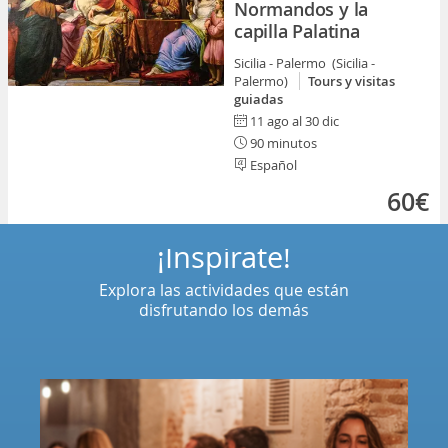
Normandos y la
capilla Palatina
Sicilia - Palermo (Sicilia -
Palermo)
Tours y visitas
guiadas
11 ago al 30 dic
90 minutos
Español
60€
¡Inspírate!
Explora las actividades que están
disfrutando los demás