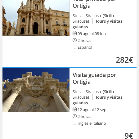
Ortigia
Sicilia - Siracusa (Sicilia -
Siracusa)
Tours y visitas
guiadas
09 ago al 08 feb
2 horas
Español
282€
Visita guiada por
Ortigia
Sicilia - Siracusa (Sicilia -
Siracusa)
Tours y visitas
guiadas
12 ago al 12 sep
2 horas
Inglés e italiano
9€