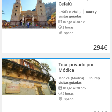
Cefalú
Cefalù (Cefalu)
Tours y
visitas guiadas
10 ago al 30 dic
2 horas
Español
294€
Tour privado por
Módica
Modica (Modica)
Tours y
visitas guiadas
10 ago al 28 nov
2 horas
Español