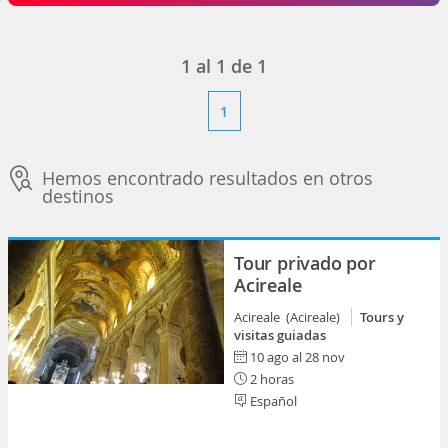
1
al
1
de
1
1
Hemos encontrado resultados en otros
destinos
Tour privado por
Acireale
Acireale (Acireale)
Tours y
visitas guiadas
10 ago al 28 nov
2 horas
Español