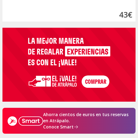
43€
LA MEJOR MANERA
DE REGALAR
EXPERIENCIAS
ES CON EL ¡VALE!
Ahorra cientos de euros en tus reservas
en Atrápalo.
Conoce Smart