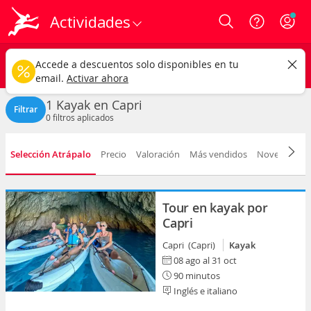
Actividades
Login
Capri ciudad
CAMBIAR
Accede a descuentos solo disponibles en tu
Kayak
Cualquier fecha
email.
Activar ahora
1 Kayak en Capri
Filtrar
0
filtros aplicados
Selección Atrápalo
Precio
Valoración
Más vendidos
Novedad
D
Tour en kayak por
Capri
Capri (Capri)
Kayak
08 ago al 31 oct
90 minutos
Inglés e italiano