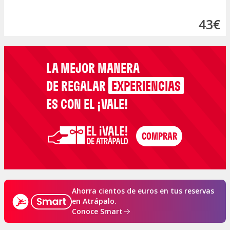
43€
LA MEJOR MANERA
DE REGALAR
EXPERIENCIAS
ES CON EL ¡VALE!
Ahorra cientos de euros en tus reservas
en Atrápalo.
Conoce Smart