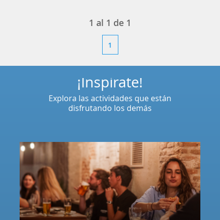
1
al
1
de
1
1
¡Inspírate!
Explora las actividades que están
disfrutando los demás