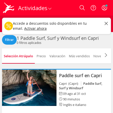
Actividades
Login
Capri ciudad
CAMBIAR
Accede a descuentos solo disponibles en tu
Paddle Surf, Surf y Windsurf
Cualquier fecha
email.
Activar ahora
1 Paddle Surf, Surf y Windsurf en Capri
Filtrar
0
filtros aplicados
Selección Atrápalo
Precio
Valoración
Más vendidos
Novedad
D
Paddle surf en Capri
Capri (Capri)
Paddle Surf,
Surf y Windsurf
09 ago al 31 oct
90 minutos
Inglés e italiano