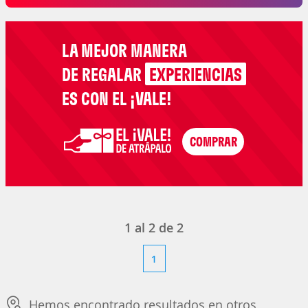
LA MEJOR MANERA
DE REGALAR
EXPERIENCIAS
ES CON EL ¡VALE!
1
al
2
de
2
1
Hemos encontrado resultados en otros