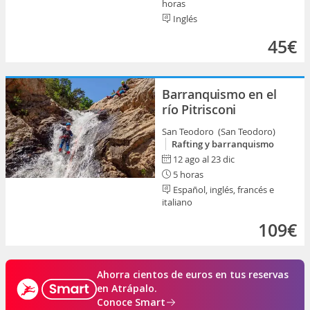
horas
Inglés
45€
Barranquismo en el
río Pitrisconi
San Teodoro (San Teodoro)
Rafting y barranquismo
12 ago al 23 dic
5 horas
Español, inglés, francés e
italiano
109€
Ahorra cientos de euros en tus reservas
en Atrápalo.
Conoce Smart