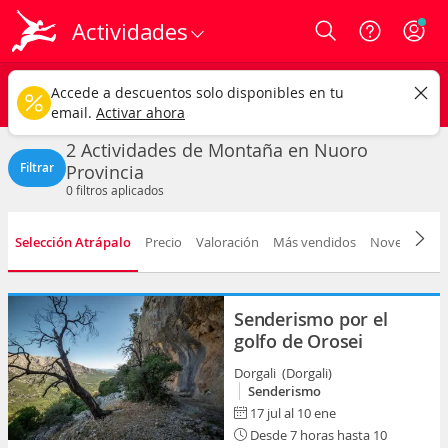
Actividades
Login
Nuoro
CAMBIAR
Accede a descuentos solo disponibles en tu
Actividades de Montaña
Cualquier fecha
email.
Activar ahora
2 Actividades de Montaña en Nuoro
Filtrar
Provincia
0
filtros aplicados
Selección Atrápalo
Precio
Valoración
Más vendidos
Novedad
D
Senderismo por el
golfo de Orosei
Dorgali (Dorgali)
Senderismo
17 jul al 10 ene
Desde 7 horas hasta 10