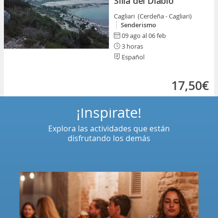
Silla del Diablo
Cagliari (Cerdeña - Cagliari)
Senderismo
09 ago al 06 feb
3 horas
Español
17,50€
¡Inspírate!
Explora las actividades que están
disfrutando los demás