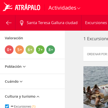
Actividades
Santa Teresa Gallura ciudad
Excursiones
Valoración
1 Excursion
0+
5+
6+
7+
8+
ORDENAR POR:
Población
Cuándo
Cultura y turismo
Excursiones
(1)