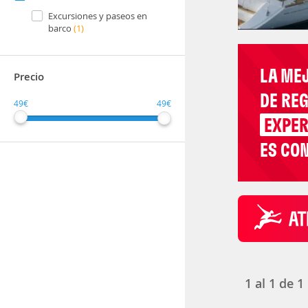
Excursiones y paseos en
barco
(1)
LA ME
Precio
DE RE
49€
49€
EXPER
ES CON
1
al
1
de
1