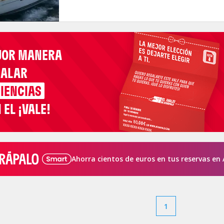
JOR MANERA
GALAR
IENCIAS
 EL ¡VALE!
Ahorra cientos de euros en tus reservas en 
1