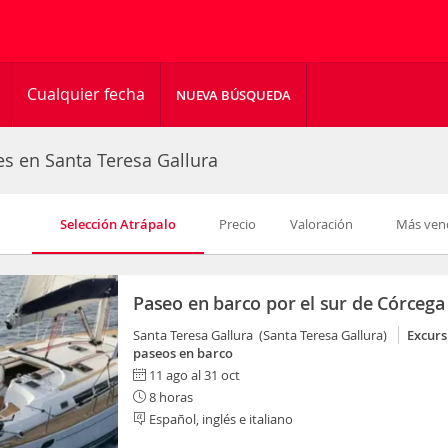
Cualquier fecha
NUEVA BÚSQUEDA
es en Santa Teresa Gallura
Selección Atrápalo
Precio
Valoración
Más ven
Paseo en barco por el sur de Córcega
Santa Teresa Gallura (Santa Teresa Gallura)
Excurs
paseos en barco
11 ago al 31 oct
8 horas
Español, inglés e italiano