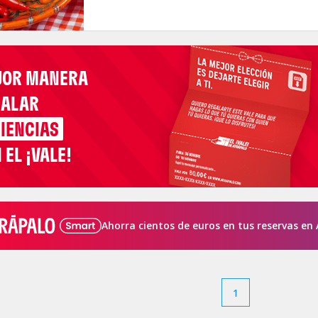
JOR MANERA
GALAR
IENCIAS
 EL ¡VALE!
Ahorra cientos de euros en tus reservas en 
1