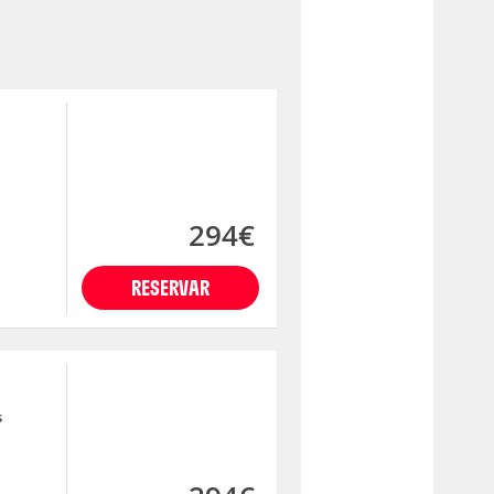
294€
RESERVAR
s