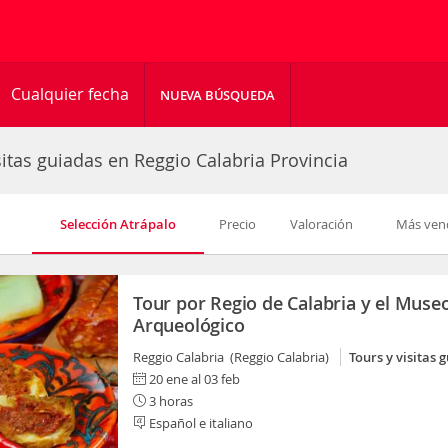
Cualquier fecha
NUEVA BÚSQUEDA
sitas guiadas en Reggio Calabria Provincia
Selección Atrápalo
Precio
Valoración
Más ven
Tour por Regio de Calabria y el Muse
Arqueológico
Reggio Calabria (Reggio Calabria)
Tours y visitas 
20 ene al 03 feb
3 horas
Español e italiano