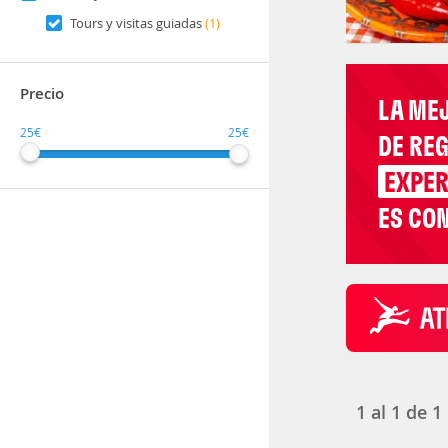
Tours y visitas guiadas
(1)
Precio
LA ME
25€
25€
DE RE
EXPER
ES CON
1
al
1
de
1