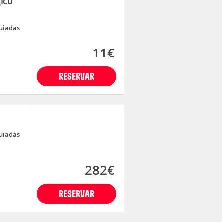
gico
guiadas
11€
RESERVAR
guiadas
282€
RESERVAR