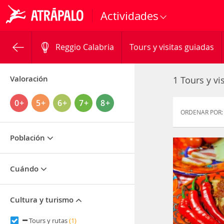
Actividades
Reggio Calabria
Tours y visitas guiadas
Valoración
1 Tours y vi
0+
5+
6+
7+
8+
ORDENAR POR:
Población
Cuándo
Cultura y turismo
Tours y rutas
(1)