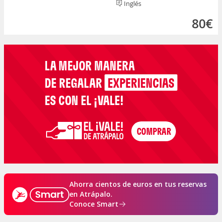
Inglés
80€
LA MEJOR MANERA
DE REGALAR
EXPERIENCIAS
ES CON EL ¡VALE!
Ahorra cientos de euros en tus reservas
en Atrápalo.
Conoce Smart