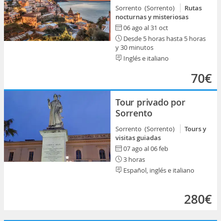
Sorrento (Sorrento)
Rutas
nocturnas y misteriosas
06 ago al 31 oct
Desde 5 horas hasta 5 horas
y 30 minutos
Inglés e italiano
70€
Tour privado por
Sorrento
Sorrento (Sorrento)
Tours y
visitas guiadas
07 ago al 06 feb
3 horas
Español, inglés e italiano
280€