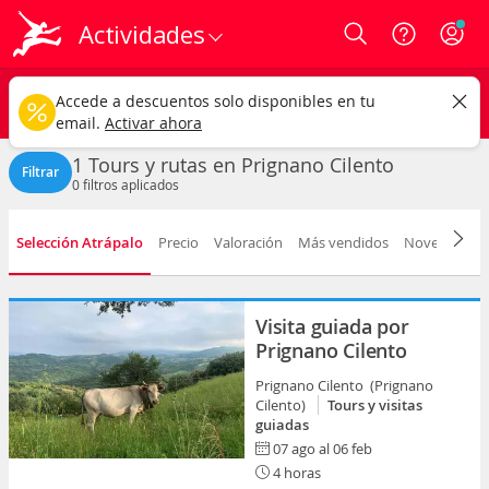
Actividades
Login
Prignano Cilento ciudad
CAMBIAR
Accede a descuentos solo disponibles en tu
Tours y rutas
Cualquier fecha
email.
Activar ahora
1 Tours y rutas en Prignano Cilento
Filtrar
0
filtros aplicados
Selección Atrápalo
Precio
Valoración
Más vendidos
Novedad
D
Visita guiada por
Prignano Cilento
Prignano Cilento (Prignano
Cilento)
Tours y visitas
guiadas
07 ago al 06 feb
4 horas