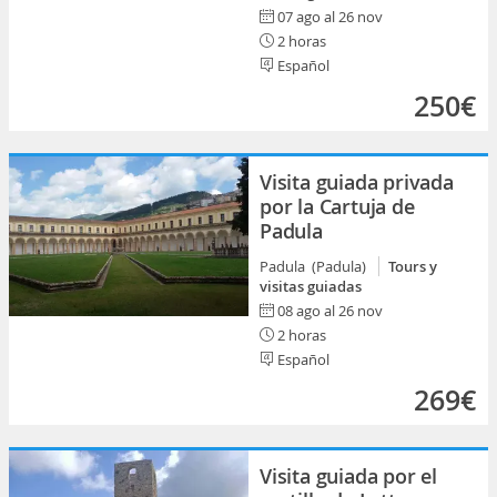
07 ago al 26 nov
2 horas
Español
250€
Visita guiada privada
por la Cartuja de
Padula
Padula (Padula)
Tours y
visitas guiadas
08 ago al 26 nov
2 horas
Español
269€
Visita guiada por el