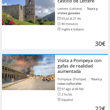
castillo de Lettere
Lettere (Lettere)
Tours y
visitas guiadas
03 jul al 27 dic
90 minutos
Inglés e italiano
30€
Visita a Pompeya con
gafas de realidad
aumentada
Pompeya (Pompei)
Tours y
rutas culturales
07 ago al 06 feb
2 horas
Español
22€