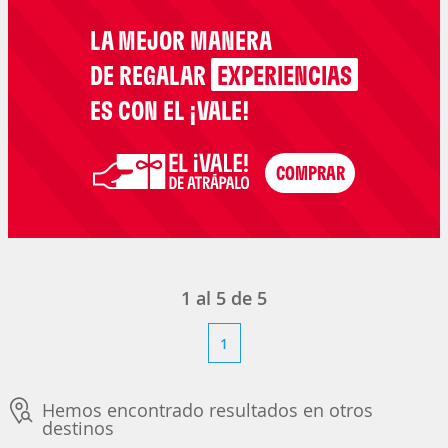
LA MEJOR MANERA
DE REGALAR
EXPERIENCIAS
ES CON EL ¡VALE!
1
al
5
de
5
1
Hemos encontrado resultados en otros
destinos