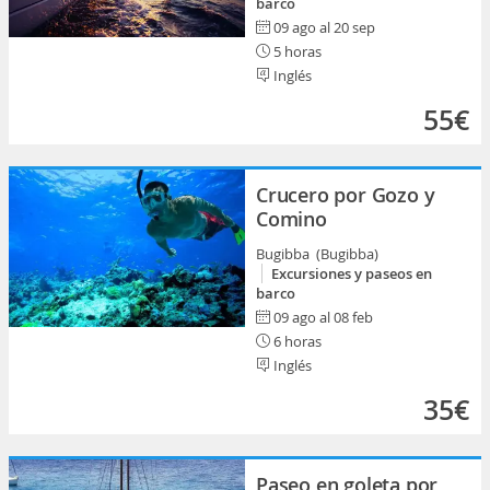
barco
09 ago al 20 sep
5 horas
Inglés
55€
Crucero por Gozo y
Comino
Bugibba (Bugibba)
Excursiones y paseos en
barco
09 ago al 08 feb
6 horas
Inglés
35€
Paseo en goleta por