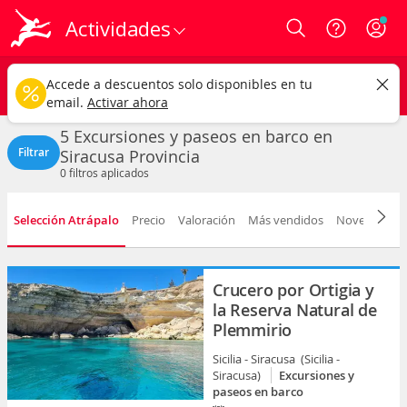
Actividades
Login
Siracusa
CAMBIAR
Accede a descuentos solo disponibles en tu
Excursiones y paseos en barco
Cualquier fecha
email.
Activar ahora
5 Excursiones y paseos en barco en
Filtrar
Siracusa Provincia
0
filtros aplicados
Selección Atrápalo
Precio
Valoración
Más vendidos
Novedad
D
Crucero por Ortigia y
la Reserva Natural de
Plemmirio
Sicilia - Siracusa (Sicilia -
Siracusa)
Excursiones y
paseos en barco