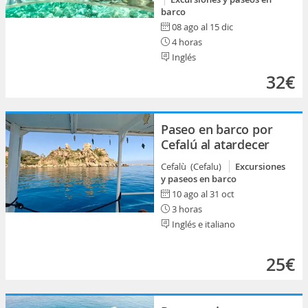
barco
08 ago al 15 dic
4 horas
Inglés
32€
Paseo en barco por
Cefalú al atardecer
Cefalù (Cefalu)
Excursiones
y paseos en barco
10 ago al 31 oct
3 horas
Inglés e italiano
25€