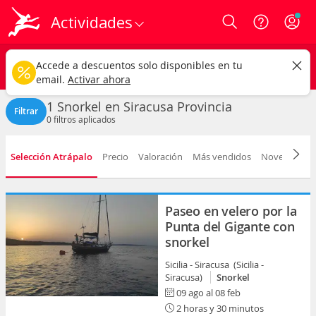
Actividades
Login
Siracusa
CAMBIAR
Accede a descuentos solo disponibles en tu
Snorkel
Cualquier fecha
email.
Activar ahora
1 Snorkel en Siracusa Provincia
Filtrar
0
filtros aplicados
Selección Atrápalo
Precio
Valoración
Más vendidos
Novedad
D
Paseo en velero por la
Punta del Gigante con
snorkel
Sicilia - Siracusa (Sicilia -
Siracusa)
Snorkel
09 ago al 08 feb
2 horas y 30 minutos