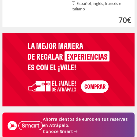
Español, inglés, francés e
italiano
70€
LA MEJOR MANERA
DE REGALAR
EXPERIENCIAS
ES CON EL ¡VALE!
Ahorra cientos de euros en tus reservas
en Atrápalo.
Conoce Smart