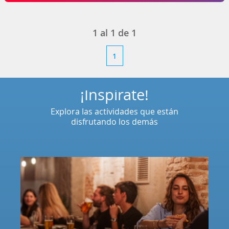
1
al
1
de
1
1
¡Inspírate!
Explora las actividades que están
disfrutando los demás