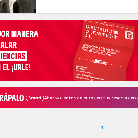
JOR MANERA
GALAR
IENCIAS
 EL ¡VALE!
Ahorra cientos de euros en tus reservas en 
1