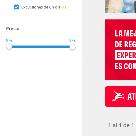
Excursiones de un día
(1)
Precio
LA ME
97€
97€
DE RE
EXPER
ES CON
1
al
1
de
1