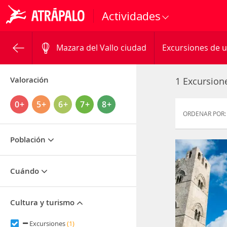
Actividades
Mazara del Vallo ciudad
Excursiones de u
Valoración
1 Excursion
0+
5+
6+
7+
8+
ORDENAR POR:
Población
Cuándo
Cultura y turismo
Excursiones
(1)