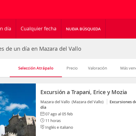
n día
Cualquier fecha
NUEVA BÚSQUEDA
es de un día en Mazara del Vallo
Selección Atrápalo
Precio
Valoración
Más ven
Excursión a Trapani, Erice y Mozia
Mazara del Vallo (Mazara del Vallo)
Excursiones d
día
07 ago al 05 feb
11 horas
Inglés e italiano