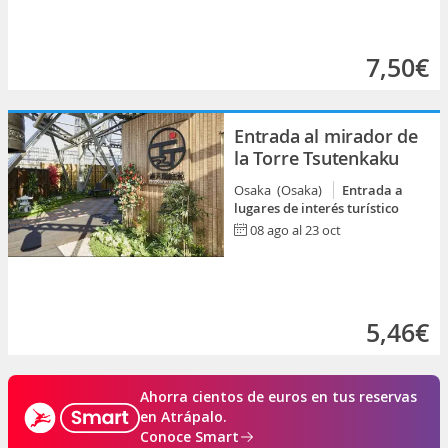
7,50€
Entrada al mirador de
la Torre Tsutenkaku
Osaka (Osaka)
Entrada a
lugares de interés turístico
08 ago al 23 oct
5,46€
Ahorra cientos de euros en tus reservas
en Atrápalo.
Conoce Smart