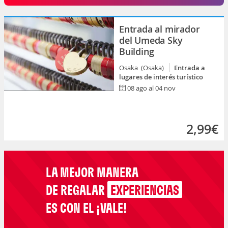
Entrada al mirador
del Umeda Sky
Building
Osaka (Osaka)
Entrada a
lugares de interés turístico
08 ago al 04 nov
2,99€
LA MEJOR MANERA
DE REGALAR
EXPERIENCIAS
ES CON EL ¡VALE!