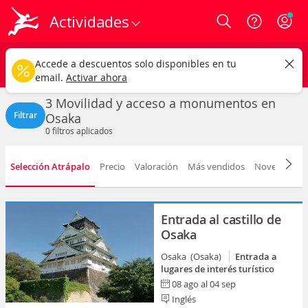
Actividades
Login
Osaka ciudad
CAMBIAR
Accede a descuentos solo disponibles en tu
Movilidad y acceso a monumentos
Cualquier fecha
email.
Activar ahora
3 Movilidad y acceso a monumentos en
Filtrar
Osaka
0
filtros aplicados
Selección Atrápalo
Precio
Valoración
Más vendidos
Novedad
D
Entrada al castillo de
Osaka
Osaka (Osaka)
Entrada a
lugares de interés turístico
08 ago al 04 sep
Inglés