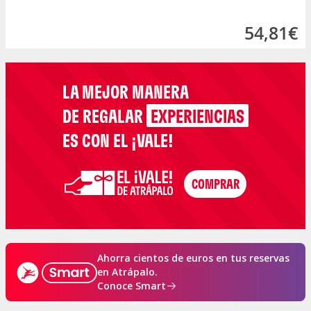
54,81€
LA MEJOR MANERA
DE REGALAR
EXPERIENCIAS
ES CON EL ¡VALE!
Ahorra cientos de euros en tus reservas
en Atrápalo.
Conoce Smart