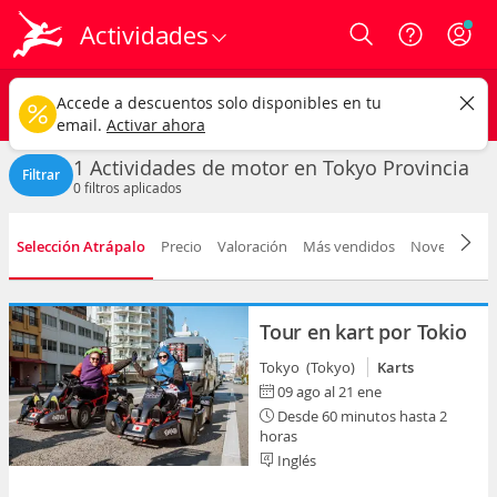
Actividades
Login
Tokyo
CAMBIAR
Accede a descuentos solo disponibles en tu
Actividades de motor
Cualquier fecha
email.
Activar ahora
1 Actividades de motor en Tokyo Provincia
Filtrar
0
filtros aplicados
Selección Atrápalo
Precio
Valoración
Más vendidos
Novedad
D
Tour en kart por Tokio
Tokyo (Tokyo)
Karts
09 ago al 21 ene
Desde 60 minutos hasta 2
horas
Inglés