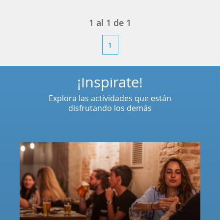
1
al
1
de
1
1
¡Inspírate!
Explora las actividades que están
disfrutando los demás