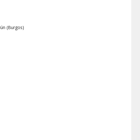
rún
(
Burgos
)