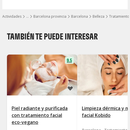
Actividades
…
Barcelona provincia
Barcelona
Belleza
Tratamiento 
Mostrar todos los niveles
TAMBIÉN TE PUEDE INTERESAR
9.5
Piel radiante y purificada
Limpieza dérmica y m
con tratamiento facial
facial Kobido
eco-vegano