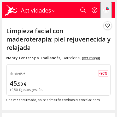
Actividades
Limpieza facial con
maderoterapia: piel rejuvenecida y
relajada
Nancy Center Spa Thailandés
,
Barcelona
, (
ver mapa
)
-
30
%
desde
65
€
45
,
50
€
+
0
,
50
€
gastos gestión
Una vez confirmado, no se admitirán cambios ni cancelaciones