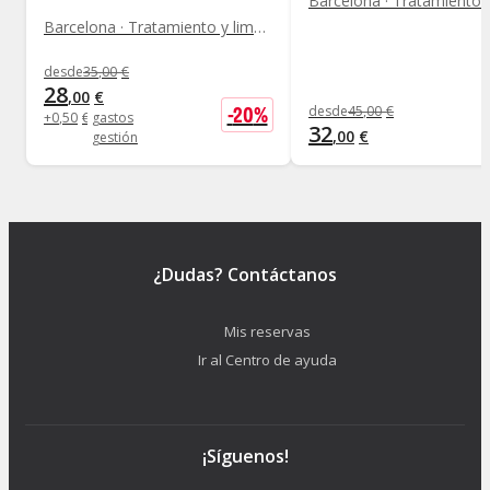
Barcelona · Tratamiento y limpieza facial
desde
35
,
00
€
28
,
00
€
-
20
%
desde
45
,
00
€
+
0
,
50
€
gastos
32
,
00
€
gestión
¿Dudas? Contáctanos
Mis reservas
Ir al Centro de ayuda
¡Síguenos!