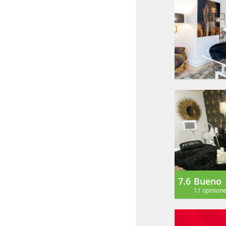
7.6
Bueno
11 opinion