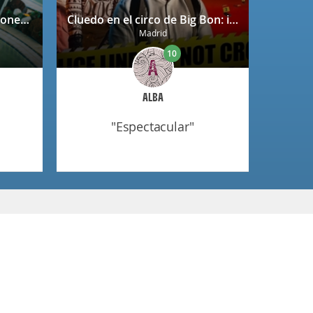
Bienestar triplicado: 3 sesiones en el exclusivo Spa Forus Las Rejas
Cluedo en el circo de Big Bon: investiga, interroga y diviértete
Madrid
10
ALBA
"espectacular"