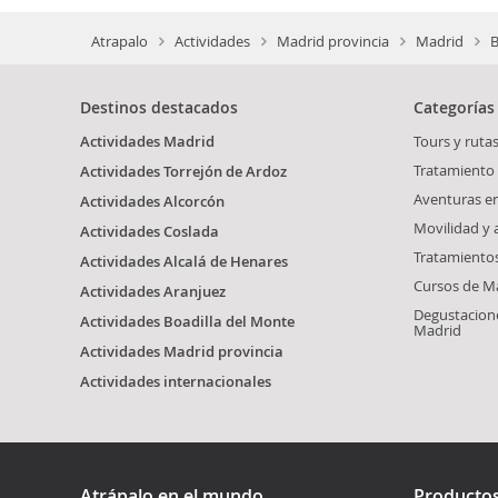
Atrapalo
Actividades
Madrid provincia
Madrid
B
Destinos destacados
Categorías
Actividades Madrid
Tours y ruta
Tratamiento 
Actividades Torrejón de Ardoz
Aventuras e
Actividades Alcorcón
Movilidad y
Actividades Coslada
Tratamientos
Actividades Alcalá de Henares
Cursos de M
Actividades Aranjuez
Degustacione
Actividades Boadilla del Monte
Madrid
Actividades Madrid provincia
Actividades internacionales
Atrápalo en el mundo
Producto