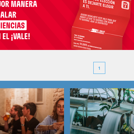
JOR MANERA
GALAR
IENCIAS
 EL ¡VALE!
1