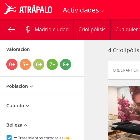
Actividades
Madrid ciudad
Criolipólisis
Cualquier 
Valoración
4 Criolipóli
0+
5+
6+
7+
8+
ORDENAR POR:
Población
Cuándo
Belleza
Tratamientos corporales
(4)