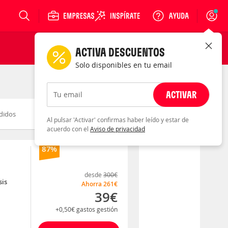
Login
ACTIVA DESCUENTOS
Solo disponibles en tu email
ACTIVAR
Tu email
didos
Novedad
Descuento
Al pulsar 'Activar' confirmas haber leído y estar de
acuerdo con el
Aviso de privacidad
87%
desde
300€
sis
Ahorra
261€
39€
+0,50€
gastos gestión