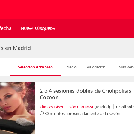
fecha
NUEVA BÚSQUEDA
sis en Madrid
Selección Atrápalo
Precio
Valoración
Más ven
2 o 4 sesiones dobles de Criolipólisis
Cocoon
Clínicas Láser Fusión Carranza
(Madrid)
Criolipóli
30 minutos aproximadamente cada sesión