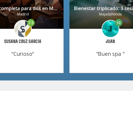
Cena completa para dos en Mendrugo con cerveza artesana incluida
Madrid
Majadahonda
7.5
10
SUSANA CRUZ GARCIA
JUAN
"curioso"
"buen spa "