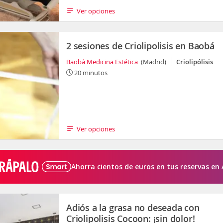
Ver opciones
2 sesiones de Criolipolisis en Baobá
Baobá Medicina Estética
(Madrid)
Criolipólisis
20 minutos
Ver opciones
Ahorra cientos de euros en tus reservas en 
Adiós a la grasa no deseada con
Criolipolisis Cocoon: ¡sin dolor!