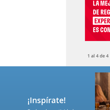
LA ME
DE RE
EXPER
ES CON
1
al
4
de
4
¡Inspírate!