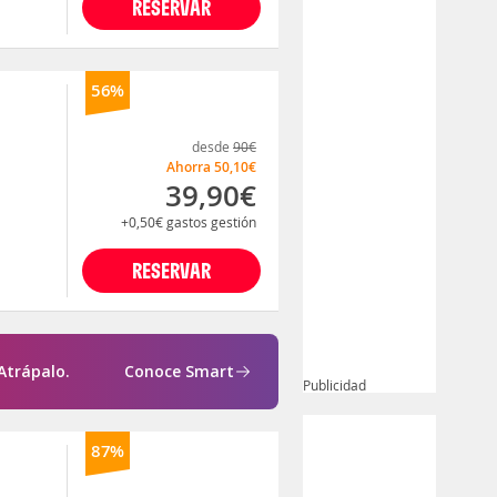
RESERVAR
56%
desde
90€
Ahorra
50,10€
39,90€
+0,50€
gastos gestión
RESERVAR
Atrápalo.
Conoce Smart
Publicidad
87%