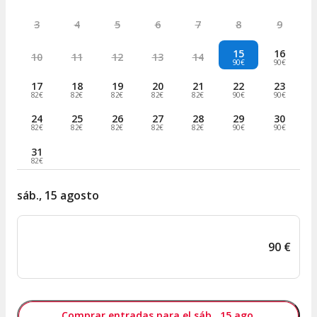
3
4
5
6
7
8
9
15
16
10
11
12
13
14
90€
90€
17
18
19
20
21
22
23
82€
82€
82€
82€
82€
90€
90€
24
25
26
27
28
29
30
82€
82€
82€
82€
82€
90€
90€
31
82€
sáb., 15 agosto
90
€
Comprar entradas para el sáb., 15 ago.