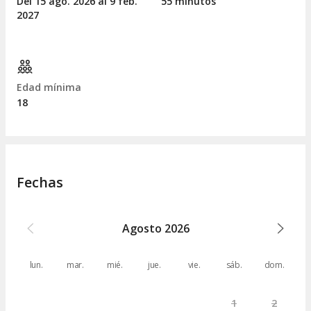
Del 15
ago.
2026 al 9
feb.
55 minutos
2027
Edad mínima
18
Fechas
Agosto
2026
lun.
mar.
mié.
jue.
vie.
sáb.
dom.
1
2