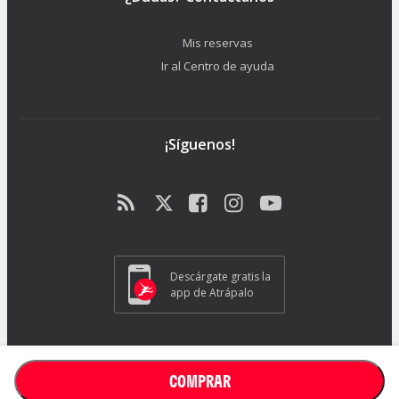
Mis reservas
Ir al Centro de ayuda
¡Síguenos!
Descárgate gratis la
app de Atrápalo
ATRAPALO S.L. - Carrer de Pere IV 105-109 - 08018 Barcelona (España) -
GC1018
COMPRAR