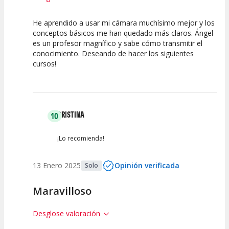
He aprendido a usar mi cámara muchísimo mejor y los
10
10
conceptos básicos me han quedado más claros. Ángel
es un profesor magnífico y sabe cómo transmitir el
Calidad de la
Atención del
conocimiento. Deseando de hacer los siguientes
Actividad
Personal /
Guia
cursos!
CRISTINA
10
¡Lo recomienda!
13 Enero 2025
Opinión verificada
Solo
Maravilloso
Desglose valoración