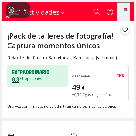
4
/
4
Actividades
¡Pack de talleres de fotografía!
Captura momentos únicos
Delante del Casino Barcelona
,
Barcelona
, (
ver mapa
)
EXTRAORDINARIO
-
46
%
desde
90
€
9.3
31
opiniones
49
€
+
0
,
50
€
gastos gestión
Una vez confirmado, no se admitirán cambios ni cancelaciones