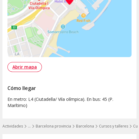
Abrir mapa
Cómo llegar
En metro: L4 (Ciutadella/ Vila olímpica). En bus: 45 (P.
Marítimo)
Actividades
…
Barcelona provincia
Barcelona
Cursos y talleres
Cur
Mostrar todos los niveles