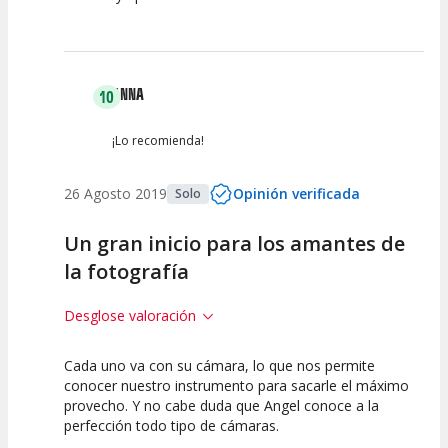
Actividad
Personal /
Guia
ANNA
10
¡Lo recomienda!
26 Agosto 2019
Opinión verificada
Solo
Un gran inicio para los amantes de
la fotografía
Desglose valoración
Cada uno va con su cámara, lo que nos permite
10
10
conocer nuestro instrumento para sacarle el máximo
provecho. Y no cabe duda que Angel conoce a la
Calidad de la
Atención del
perfección todo tipo de cámaras.
Actividad
Personal /
Guia