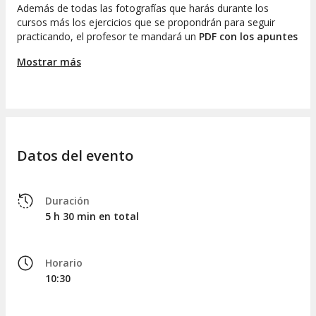
Además de todas las fotografías que harás durante los
cursos más los ejercicios que se propondrán para seguir
practicando, el profesor te mandará un
PDF con los apuntes
de cada uno de los cursos
a los que asistas para que luego
Mostrar más
repases en casa.
Resumen del curso de iniciación:
Funcionamiento básico de la cámara: Menús,
botones, ruedas y y diales.
Modos de exposición.
Datos del evento
Abertura de diafragma, velocidad y valor de ISO.
Fotos más cálidas, más frías y en blanco y negro.
Arreglar contraluces.
Duración
5 h 30 min en total
Fotos de niños y deporte
Retratos con el fondo borroso (bokeh).
Resumen del taller de composición fotográfica con móvil
Horario
o cámara:
10:30
Lo que no sale en la foto es tan importante como
lo que aparece.