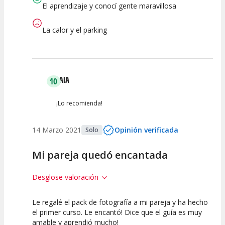
Actividad
Personal /
El aprendizaje y conocí gente maravillosa
Guia
La calor y el parking
LAIA
10
¡Lo recomienda!
14 Marzo 2021
Opinión verificada
Solo
Mi pareja quedó encantada
Desglose valoración
Le regalé el pack de fotografía a mi pareja y ha hecho
10
10
el primer curso. Le encantó! Dice que el guía es muy
amable y aprendió mucho!
Calidad de la
Atención del