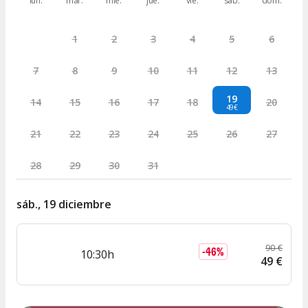
lun.
mar.
mié.
jue.
vie.
sáb.
dom.
1
2
3
4
5
6
7
8
9
10
11
12
13
19
14
15
16
17
18
20
49€
21
22
23
24
25
26
27
28
29
30
31
sáb., 19 diciembre
90
€
-
46
%
10:30h
49
€