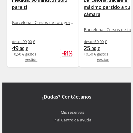
medida: 90 minutos solo
Barcelona: sácale el
para ti
máximo partido a tu
cámara
Barcelona · Cursos de fotografía
desde
99
,
00
€
desde
50
,
00
€
49
25
,
00
€
,
00
€
-
51
%
+
0
,
50
€
gastos
+
0
,
50
€
gastos
gestión
gestión
¿Dudas? Contáctanos
Mis reservas
Ir al Centro de ayuda