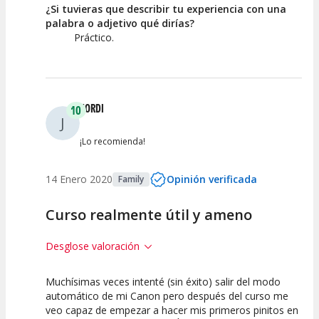
¿Si tuvieras que describir tu experiencia con una
palabra o adjetivo qué dirías?
Práctico.
JORDI
10
J
¡Lo recomienda!
14 Enero 2020
Opinión verificada
Family
Curso realmente útil y ameno
Desglose valoración
Muchísimas veces intenté (sin éxito) salir del modo
10
10
automático de mi Canon pero después del curso me
veo capaz de empezar a hacer mis primeros pinitos en
Calidad de la
Atención del