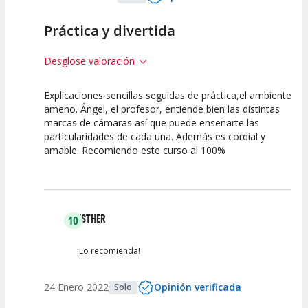
Práctica y divertida
Desglose valoración
Explicaciones sencillas seguidas de práctica,el ambiente
10
10
ameno. Ángel, el profesor, entiende bien las distintas
marcas de cámaras así que puede enseñarte las
Calidad de la
Atención del
particularidades de cada una. Además es cordial y
Actividad
Personal /
Guia
amable. Recomiendo este curso al 100%
ESTHER
10
¡Lo recomienda!
24 Enero 2022
Opinión verificada
Solo