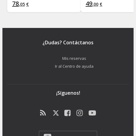
78
49
,
05
€
,
00
€
¿Dudas? Contáctanos
Mis reservas
Ir al Centro de ayuda
¡Síguenos!