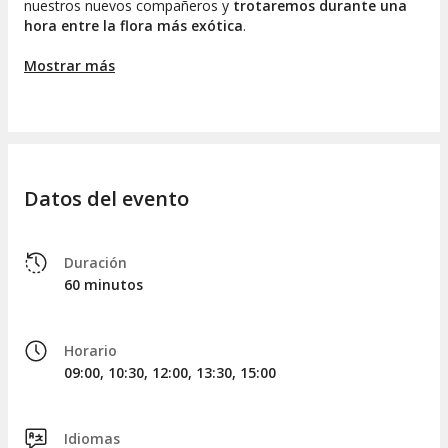
nuestros nuevos compañeros y
trotaremos durante una
hora entre la flora más exótica
.
Seguiremos los senderos de tierra que recorren el bosque
Mostrar más
tropical.
¿Nuestra meta? Las tranquilas orillas del
Océano Pacífico
. Los encantadores caballos nos guiarán
hasta allí, donde
podremos contemplar las olas mientras
estamos rodeados de naturaleza
.
Al finalizar el recorrido, regresaremos al punto de encuentro
Datos del evento
y
nos despediremos de nuestros caballos
para culminar la
experiencia.
Duración
60 minutos
Horario
09:00, 10:30, 12:00, 13:30, 15:00
Idiomas