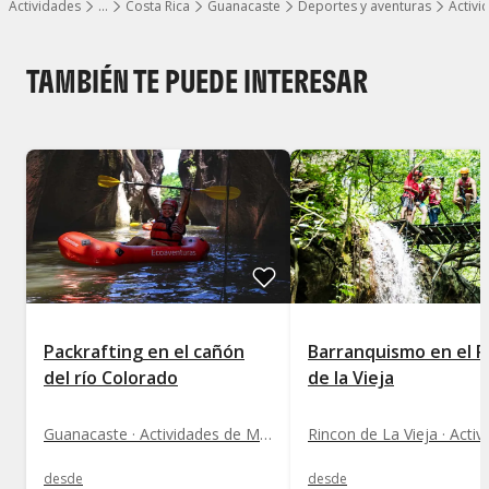
Actividades
…
Costa Rica
Guanacaste
Deportes y aventuras
Activ
Mostrar todos los niveles
TAMBIÉN TE PUEDE INTERESAR
Packrafting en el cañón
Barranquismo en el R
del río Colorado
de la Vieja
Guanacaste · Actividades de Montaña
desde
desde