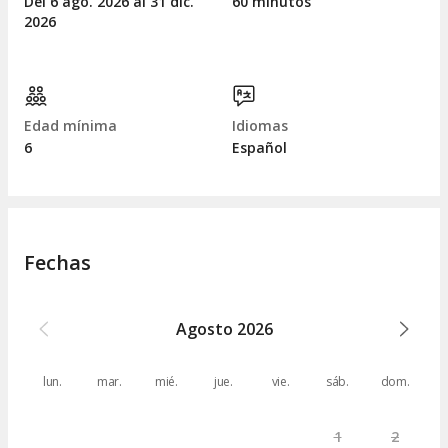
Del 6
ago.
2026 al 31
dic.
60 minutos
2026
Edad mínima
Idiomas
6
Español
Fechas
Agosto
2026
lun.
mar.
mié.
jue.
vie.
sáb.
dom.
1
2