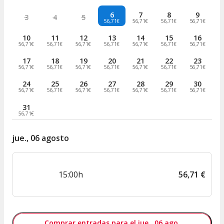
6
7
8
9
3
4
5
56,71€
56,71€
56,71€
56,71€
10
11
12
13
14
15
16
56,71€
56,71€
56,71€
56,71€
56,71€
56,71€
56,71€
17
18
19
20
21
22
23
56,71€
56,71€
56,71€
56,71€
56,71€
56,71€
56,71€
24
25
26
27
28
29
30
56,71€
56,71€
56,71€
56,71€
56,71€
56,71€
56,71€
31
56,71€
jue., 06 agosto
15:00h
56
,
71
€
Comprar entradas para el jue., 06 ago.