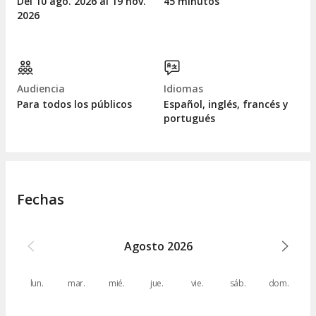
Del 10
ago.
2026 al 19
nov.
45 minutos
2026
Audiencia
Idiomas
Para todos los públicos
Español, inglés, francés y
portugués
Fechas
Agosto
2026
lun.
mar.
mié.
jue.
vie.
sáb.
dom.