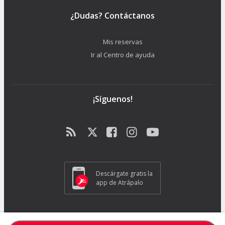
¿Dudas? Contáctanos
Mis reservas
Ir al Centro de ayuda
¡Síguenos!
Descárgate gratis la
app de Atrápalo
ATRAPALO S.L. - Carrer de Pere IV 105-109 - 08018 Barcelona (España) -
GC1018