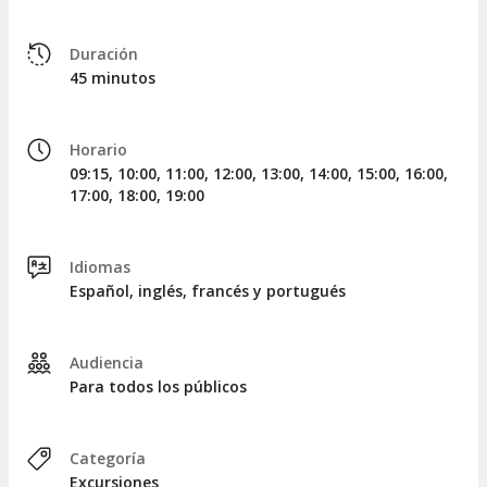
partida.
TIPO DE EMBARCACIONES
Duración
45 minutos
En función de la disponibilidad,
navegaremos en un
moliceiro o un mercantel
. Ambas embarcaciones son
representativas de la cultura local.
Horario
El
barco moliceiro
es una
embarcación tradicional de la
09:15, 10:00, 11:00, 12:00, 13:00, 14:00, 15:00, 16:00,
Ría de Aveiro
, con un diseño similar al de las
góndolas
17:00, 18:00, 19:00
venecianas
. Su nombre proviene de su uso original para la
recolección de
moliço
, un tipo de
alga que predomina en
la región
y que se empleaba como fertilizante.
Idiomas
Español, inglés, francés y portugués
Por otro lado, el
barco mercantel
fue utilizado para el
transporte de arena y barro hacia las salinas, siendo más
grande que los moliceiros y con una decoración más austera.
```
Audiencia
Para todos los públicos
Categoría
Excursiones