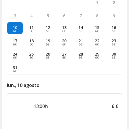
1
2
3
4
5
6
7
8
9
10
11
12
13
14
15
16
6€
6€
6€
6€
6€
6€
6€
17
18
19
20
21
22
23
6€
6€
6€
6€
6€
6€
6€
24
25
26
27
28
29
30
6€
6€
6€
6€
6€
6€
6€
31
6€
lun., 10 agosto
13:00h
6
€