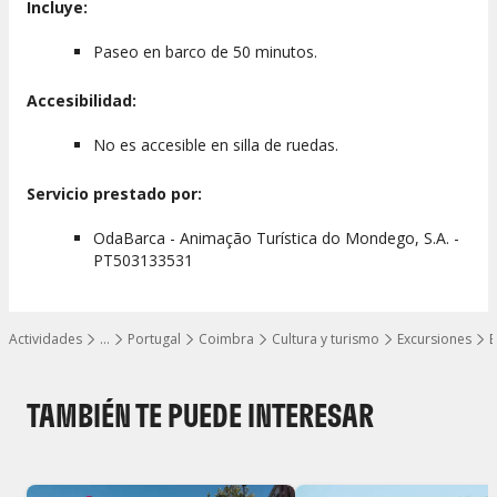
Incluye:
Paseo en barco de 50 minutos.
Accesibilidad:
No es accesible en silla de ruedas.
Servicio prestado por:
OdaBarca - Animação Turística do Mondego, S.A. -
PT503133531
Actividades
…
Portugal
Coimbra
Cultura y turismo
Excursiones
E
Mostrar todos los niveles
TAMBIÉN TE PUEDE INTERESAR