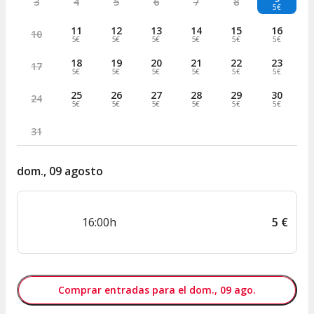
3
4
5
6
7
8
5€
11
12
13
14
15
16
10
5€
5€
5€
5€
5€
5€
18
19
20
21
22
23
17
5€
5€
5€
5€
5€
5€
25
26
27
28
29
30
24
5€
5€
5€
5€
5€
5€
31
dom., 09 agosto
16:00h
5
€
Comprar entradas para el dom., 09 ago.