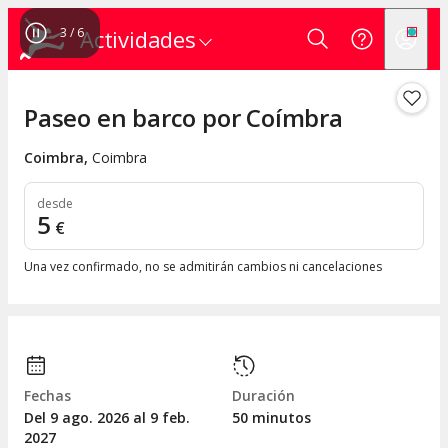
3
/
6
Actividades
Paseo en barco por Coímbra
Coimbra
,
Coimbra
desde
5
€
Una vez confirmado, no se admitirán cambios ni cancelaciones
Fechas
Duración
Del 9
ago.
2026 al 9
feb.
50 minutos
2027