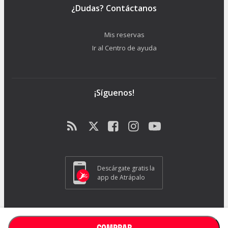
¿Dudas? Contáctanos
Mis reservas
Ir al Centro de ayuda
¡Síguenos!
Descárgate gratis la
app de Atrápalo
ATRAPALO S.L. - Carrer de Pere IV 105-109 - 08018 Barcelona (España) -
GC1018
COMPRAR