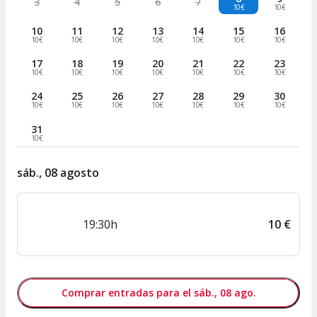
3
4
5
6
7
10€
10€
10
11
12
13
14
15
16
10€
10€
10€
10€
10€
10€
10€
17
18
19
20
21
22
23
10€
10€
10€
10€
10€
10€
10€
24
25
26
27
28
29
30
10€
10€
10€
10€
10€
10€
10€
31
10€
sáb., 08 agosto
19:30h
10
€
Comprar entradas para el sáb., 08 ago.