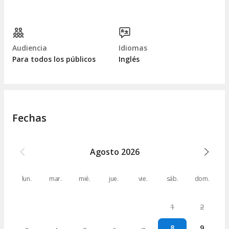
Audiencia
Idiomas
Para todos los públicos
Inglés
Fechas
Agosto
2026
lun.
mar.
mié.
jue.
vie.
sáb.
dom.
1
2
8
9