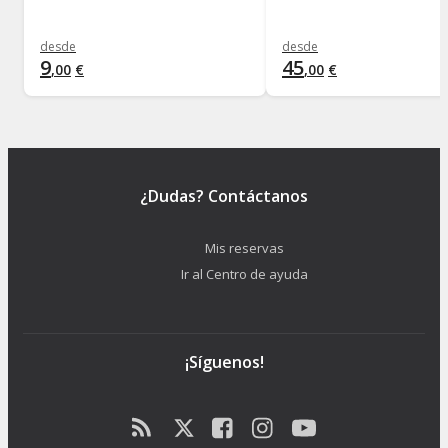
desde
desde
9
45
,
00
€
,
00
€
¿Dudas? Contáctanos
Mis reservas
Ir al Centro de ayuda
¡Síguenos!