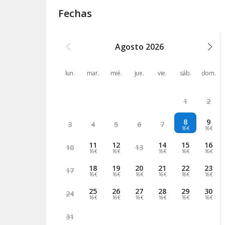
Fechas
Agosto
2026
lun.
mar.
mié.
jue.
vie.
sáb.
dom.
1
2
8
9
3
4
5
6
7
16€
16€
11
12
14
15
16
10
13
16€
16€
16€
16€
16€
18
19
20
21
22
23
17
16€
16€
16€
16€
16€
16€
25
26
27
28
29
30
24
16€
16€
16€
16€
16€
16€
31