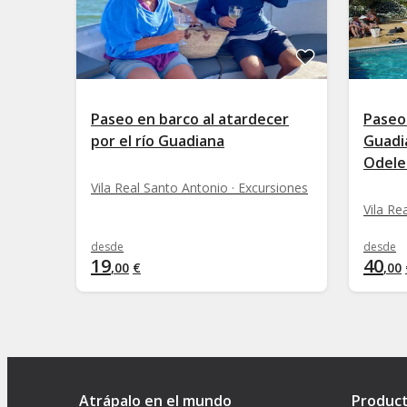
Paseo en barco al atardecer
Paseo 
por el río Guadiana
Guadi
Odele
Vila Real Santo Antonio · Excursiones
Vila Re
desde
desde
19
40
,
00
€
,
00
Atrápalo en el mundo
Produc