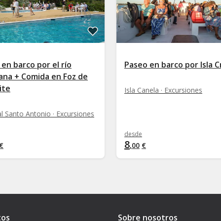
en barco por el río
Paseo en barco por Isla C
ana + Comida en Foz de
ite
Isla Canela · Excursiones
al Santo Antonio · Excursiones
desde
8
€
,
00
€
tos
Sobre nosotros