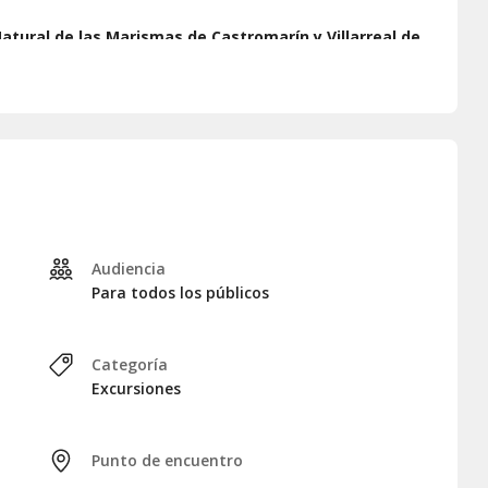
atural de las Marismas de Castromarín y Villarreal de
e
observar aves locales
como
flamencos y garzas
, entre
mos al muelle de inicio.
Audiencia
Para todos los públicos
Categoría
Excursiones
Punto de encuentro