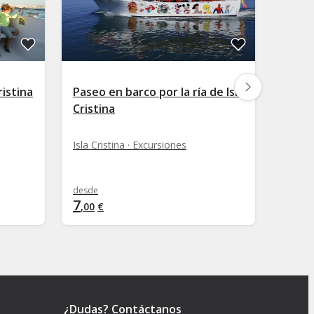
ristina
Paseo en barco por la ría de Isla
Paseo
Cristina
maris
Punta
Isla Cristina · Excursiones
Isla Cr
desde
desde
7
8
,
00
€
,
00
€
¿Dudas? Contáctanos