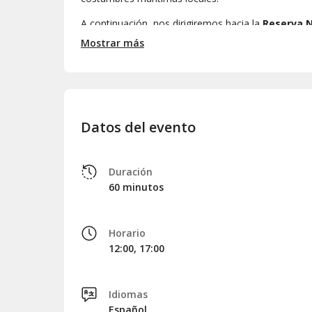
A continuación, nos dirigiremos hacia la
Reserva N
San Antonio
, donde tendremos la oportunidad d
Mostrar más
diversas otras especies.
Finalmente, tras una hora de navegación, retornare
Datos del evento
Duración
60 minutos
Horario
12:00, 17:00
Idiomas
Español