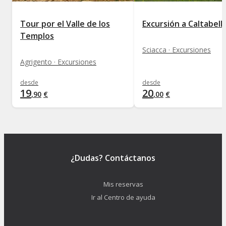
Tour por el Valle de los
Excursión a Caltabell
Templos
Sciacca · Excursiones
Agrigento · Excursiones
desde
desde
19
20
,
90
€
,
00
€
¿Dudas? Contáctanos
Mis reservas
Ir al Centro de ayuda