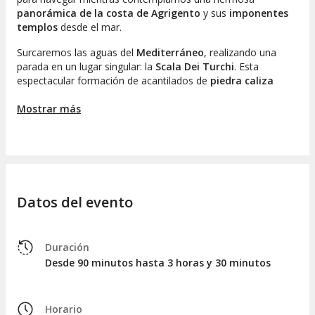
panorámica de la costa de Agrigento
y sus
imponentes
templos
desde el mar.
Surcaremos las aguas del
Mediterráneo
, realizando una
parada en un lugar singular: la
Scala Dei Turchi
. Esta
espectacular formación de acantilados de
piedra caliza
blanca
crea un impresionante
contraste con el profundo
azul del mar
Mostrar más
.
En este punto, contarás con cerca de 30 minutos para
relajarte a bordo
, disfrutar del sol y
practicar snorkel
para
descubrir el fascinante mundo bajo el agua. Tras esta
experiencia en la Scala Dei Turchi, comenzaremos el camino
de regreso, disfrutando de los paisajes del
litoral de
Datos del evento
Agrigento
y dejándote llevar por la serenidad del entorno.
Al concluir nuestro recorrido, regresaremos al puerto de San
Leone, dando fin a esta aventura marítima después de una
Duración
hora y media de navegación.
Desde 90 minutos hasta 3 horas y 30 minutos
PASEO EN BARCO DE 3,5 HORAS
¿Buscas una experiencia más extensa? Te sugerimos optar
Horario