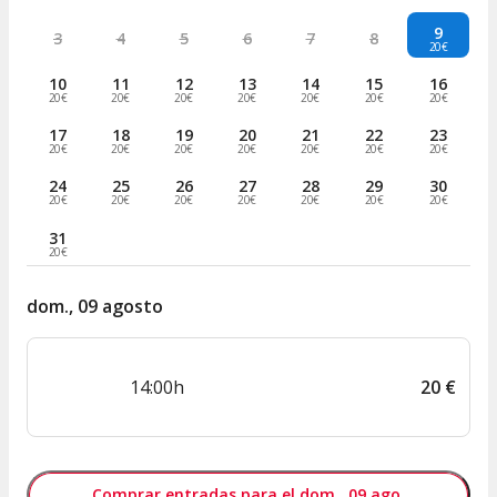
9
3
4
5
6
7
8
20€
10
11
12
13
14
15
16
20€
20€
20€
20€
20€
20€
20€
17
18
19
20
21
22
23
20€
20€
20€
20€
20€
20€
20€
24
25
26
27
28
29
30
20€
20€
20€
20€
20€
20€
20€
31
20€
dom., 09 agosto
14:00h
20
€
Comprar entradas para el dom., 09 ago.