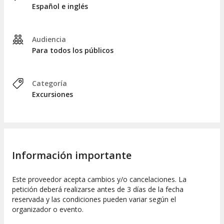
cetáceos. Sin embargo,
la avistación puede ser
Español e inglés
impredecible
. La cantidad de avistamientos dependerá de
varios factores, incluyendo el clima y las épocas
reproductivas de las diferentes especies.
Audiencia
Para todos los públicos
Categoría
Excursiones
Información importante
Este proveedor acepta cambios y/o cancelaciones. La
petición deberá realizarse antes de 3 días de la fecha
reservada y las condiciones pueden variar según el
organizador o evento.