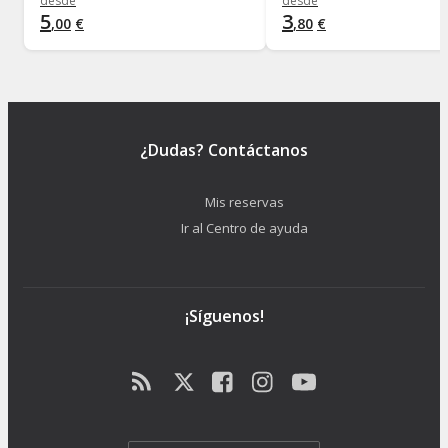
desde
desde
5
3
,
00
€
,
80
€
¿Dudas? Contáctanos
Mis reservas
Ir al Centro de ayuda
¡Síguenos!