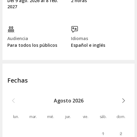
Del 9
ago.
2026 al 8
feb.
2 horas
2027
Audiencia
Idiomas
Para todos los públicos
Español e inglés
Fechas
Agosto
2026
lun.
mar.
mié.
jue.
vie.
sáb.
dom.
1
2