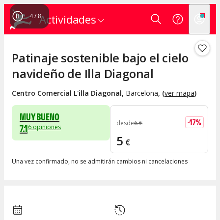
4
/
8
Actividades
Patinaje sostenible bajo el cielo
navideño de Illa Diagonal
Centro Comercial L'illa Diagonal
,
Barcelona
, (
ver mapa
)
MUY BUENO
-
17
%
desde
6
€
7.1
6
opiniones
5
€
Una vez confirmado, no se admitirán cambios ni cancelaciones