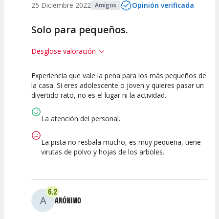
25 Diciembre 2022
Opinión verificada
Amigos
Solo para pequeños.
Desglose valoración
Experiencia que vale la pena para los más pequeños de
2.5
10
la casa. Si eres adolescente o joven y quieres pasar un
divertido rato, no es el lugar ni la actividad.
Calidad de la
Atención del
Actividad
Personal /
Guia
La atención del personal.
La pista no resbala mucho, es muy pequeña, tiene
virutas de polvo y hojas de los arboles.
6.2
A
ANÓNIMO