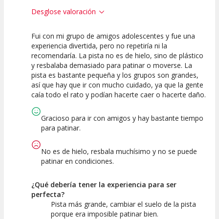
Desglose valoración
Fui con mi grupo de amigos adolescentes y fue una
2.5
5
experiencia divertida, pero no repetiría ni la
recomendaría. La pista no es de hielo, sino de plástico
Calidad de la
Atención del
y resbalaba demasiado para patinar o moverse. La
Actividad
Personal /
Guia
pista es bastante pequeña y los grupos son grandes,
así que hay que ir con mucho cuidado, ya que la gente
caía todo el rato y podían hacerte caer o hacerte daño.
Gracioso para ir con amigos y hay bastante tiempo
para patinar.
No es de hielo, resbala muchísimo y no se puede
patinar en condiciones.
¿Qué debería tener la experiencia para ser
perfecta?
Pista más grande, cambiar el suelo de la pista
porque era imposible patinar bien.