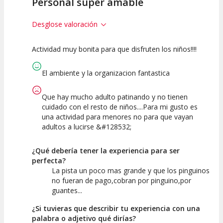
Personal super amable
Desglose valoración
Actividad muy bonita para que disfruten los niños!!!!
7.5
10
Calidad de la
Atención del
El ambiente y la organizacion fantastica
Actividad
Personal /
Guia
Que hay mucho adulto patinando y no tienen
cuidado con el resto de niños....Para mi gusto es
una actividad para menores no para que vayan
adultos a lucirse &#128532;
¿Qué debería tener la experiencia para ser
perfecta?
La pista un poco mas grande y que los pinguinos
no fueran de pago,cobran por pinguino,por
guantes...
¿Si tuvieras que describir tu experiencia con una
palabra o adjetivo qué dirías?