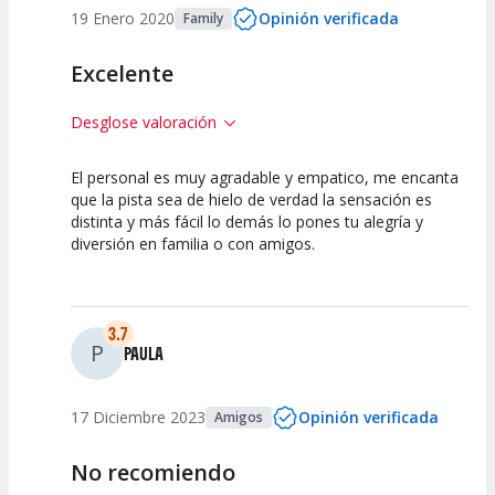
19 Enero 2020
Opinión verificada
Family
Excelente
Desglose valoración
El personal es muy agradable y empatico, me encanta
10
10
que la pista sea de hielo de verdad la sensación es
distinta y más fácil lo demás lo pones tu alegría y
Calidad de la
Atención del
diversión en familia o con amigos.
Actividad
Personal /
Guia
3.7
P
PAULA
17 Diciembre 2023
Opinión verificada
Amigos
No recomiendo