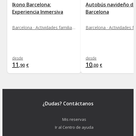
Ikono Barcelona:
Autobús navideño d
Experiencia Inmersiva
Barcelona
Barcelona · Actividades familiares
desde
desde
11
10
,
90
€
,
00
€
¿Dudas? Contáctanos
Mis reservas
Ir al Centro de ayuda