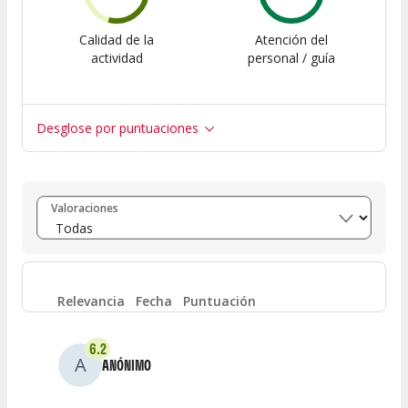
Calidad de la
Atención del
actividad
personal / guía
Desglose por puntuaciones
Entre 8 y 10
(
2
)
Valoraciones
Entre 6 y 8
(
3
)
Entre 4 y 6
(
0
)
Relevancia
Fecha
Puntuación
Entre 2 y 4
(
1
)
6.2
A
ANÓNIMO
Entre 0 y 2
(
0
)