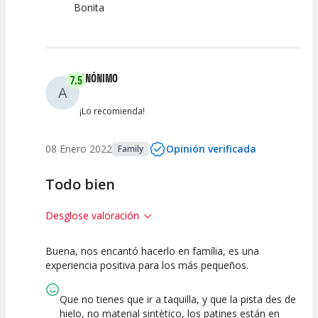
Bonita
ANÓNIMO
7.5
A
¡Lo recomienda!
08 Enero 2022
Opinión verificada
Family
Todo bien
Desglose valoración
Buena, nos encantó hacerlo en família, es una
7.5
7.5
experiencia positiva para los más pequeños.
Calidad de la
Atención del
Actividad
Personal /
Que no tienes que ir a taquilla, y que la pista des de
Guia
hielo, no material sintètico, los patines están en