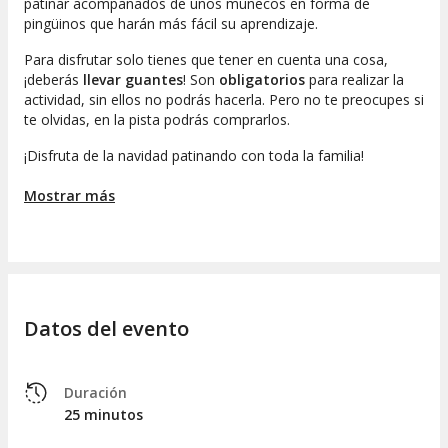
patinar acompañados de unos muñecos en forma de
pingüinos que harán más fácil su aprendizaje.
Para disfrutar solo tienes que tener en cuenta una cosa,
¡deberás
llevar guantes
! Son
obligatorios
para realizar la
actividad, sin ellos no podrás hacerla. Pero no te preocupes si
te olvidas, en la pista podrás comprarlos.
¡Disfruta de la navidad patinando con toda la familia!
Recuerda:
Mostrar más
Es obligatorio el uso de guantes, si no llevas puedes
adquirir unos en la pista de patinaje por 2€.
Si no te presentas a la cita, perderás tu reserva.
Consulta tu horario de acceso en la confirmación de
compra
Datos del evento
Duración
25 minutos