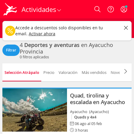
Actividades
Login
Ayacucho
CAMBIAR
Accede a descuentos solo disponibles en tu
Deportes y aventuras
Cualquier fecha
email.
Activar ahora
4
Deportes y aventuras
en Ayacucho
Filtrar
Provincia
0
filtros aplicados
Selección Atrápalo
Precio
Valoración
Más vendidos
Novedad
D
Quad, tirolina y
escalada en Ayacucho
Ayacucho (Ayacucho)
Quads y 4x4
06 ago al 05 feb
3 horas