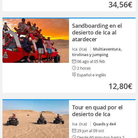
34,56€
Sandboarding en el
desierto de Ica al
atardecer
Ica (Ica)
Multiaventura,
tirolinas y jumping
06 ago al 05 feb
2 horas
Español e inglés
12,80€
Tour en quad por el
desierto de Ica
Ica (Ica)
Quads y 4x4
29 jun al 09 oct
Desde 60 minutos hasta 2