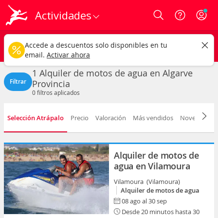
Actividades
Login
Algarve
CAMBIAR
Accede a descuentos solo disponibles en tu
Alquiler de motos de agua
Cualquier fecha
email.
Activar ahora
1 Alquiler de motos de agua en Algarve
Filtrar
Provincia
0
filtros aplicados
Selección Atrápalo
Precio
Valoración
Más vendidos
Novedad
D
Alquiler de motos de
agua en Vilamoura
Vilamoura (Vilamoura)
Alquiler de motos de agua
08 ago al 30 sep
Desde 20 minutos hasta 30