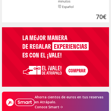
minutos
Español
70€
LA MEJOR MANERA
DE REGALAR
EXPERIENCIAS
ES CON EL ¡VALE!
Ahorra cientos de euros en tus reservas
en Atrápalo.
Conoce Smart