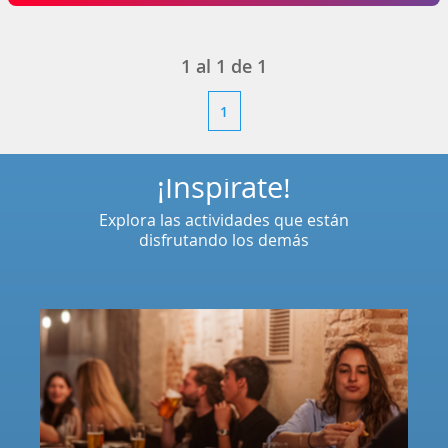
1
al
1
de
1
1
¡Inspírate!
Explora las actividades que están
disfrutando los demás