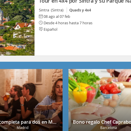
Tour en 4x4 por Sintra y su Parque N
Sintra (Sintra)
Quads y 4x4
08 ago al 07 feb
Desde 4 horas hasta 7 horas
Español
Cena completa para dos en Mendrugo con cerveza artesana incluida
Madrid
Barcelona