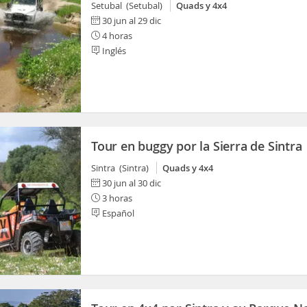
Setubal (Setubal)
Quads y 4x4
30 jun al 29 dic
4 horas
Inglés
Tour en buggy por la Sierra de Sintra
Sintra (Sintra)
Quads y 4x4
30 jun al 30 dic
3 horas
Español