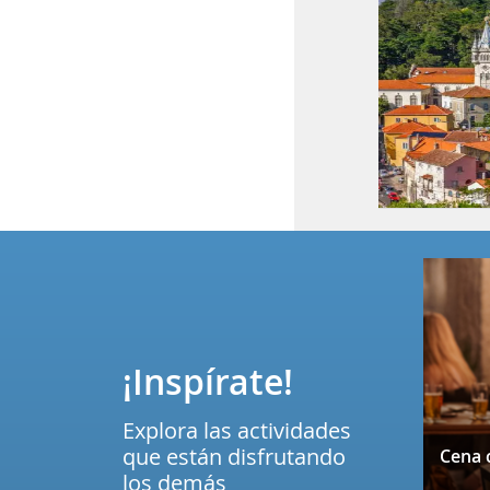
¡Inspírate!
Explora las actividades
que están disfrutando
los demás