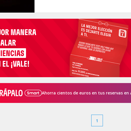
JOR MANERA
GALAR
IENCIAS
 EL ¡VALE!
Ahorra cientos de euros en tus reservas en 
1