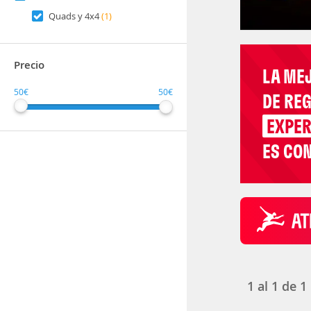
Quads y 4x4
(1)
Precio
LA ME
50€
50€
DE RE
EXPER
ES CON
1
al
1
de
1