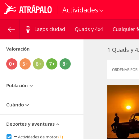
Actividades
Lagos ciudad
Quads y 4x4
Cualquier 
Valoración
1 Quads y 4
0+
5+
6+
7+
8+
ORDENAR POR:
Población
Cuándo
Deportes y aventuras
Actividades de motor
(1)