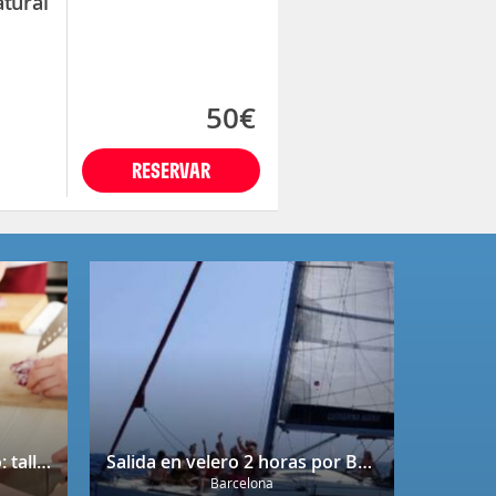
atural
50€
RESERVAR
Bono regalo Chef Caprabo: taller de cocina a escoger con degustación
Salida en velero 2 horas por Barcelona
Barcelona