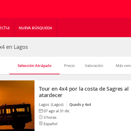
fecha
NUEVA BÚSQUEDA
x4 en Lagos
Selección Atrápalo
Precio
Valoración
Más ven
Tour en 4x4 por la costa de Sagres al
atardecer
Lagos (Lagos)
Quads y 4x4
07 ago al 31 dic
3 horas
Español