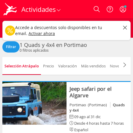
Actividades
Login
Portimao ciudad
CAMBIAR
Accede a descuentos solo disponibles en tu
Quads y 4x4
Cualquier fecha
email.
Activar ahora
1 Quads y 4x4 en Portimao
Filtrar
0
filtros aplicados
Selección Atrápalo
Precio
Valoración
Más vendidos
Novedad
D
Jeep safari por el
Algarve
Portimao (Portimao)
Quads
y 4x4
09 ago al 31 dic
Desde 4 horas hasta 7 horas
Español