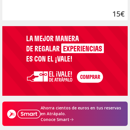
15€
LA MEJOR MANERA
DE REGALAR
EXPERIENCIAS
ES CON EL ¡VALE!
Ahorra cientos de euros en tus reservas
en Atrápalo.
Conoce Smart