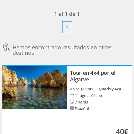
1
al
1
de
1
1
Hemos encontrado resultados en otros
destinos
Tour en 4x4 por el
Algarve
Alvor (Alvor)
Quads y 4x4
11 ago al 05 feb
7 horas
Español
40€