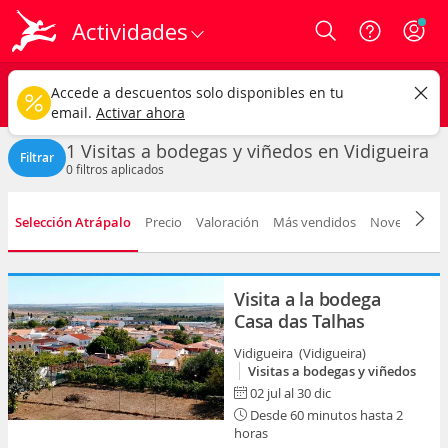
Actividades
Login
Vidigueira ciudad
CAMBIAR
Accede a descuentos solo disponibles en tu
Visitas a bodegas y viñedos
Cualquier fecha
email.
Activar ahora
1 Visitas a bodegas y viñedos en Vidigueira
Filtrar
0
filtros aplicados
Selección Atrápalo
Precio
Valoración
Más vendidos
Novedad
D
Visita a la bodega
Casa das Talhas
Vidigueira (Vidigueira)
Visitas a bodegas y viñedos
02 jul al 30 dic
Desde 60 minutos hasta 2
horas