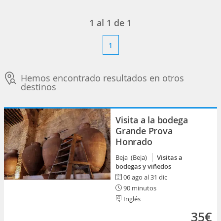
1
al
1
de
1
1
Hemos encontrado resultados en otros
destinos
Visita a la bodega
Grande Prova
Honrado
Beja (Beja)
Visitas a
bodegas y viñedos
06 ago al 31 dic
90 minutos
Inglés
35€