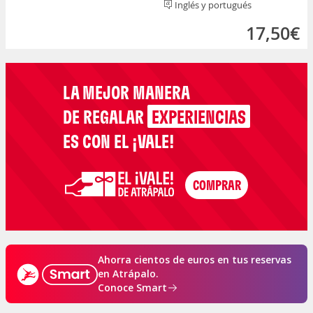
Inglés y portugués
17,50€
LA MEJOR MANERA
DE REGALAR
EXPERIENCIAS
ES CON EL ¡VALE!
Ahorra cientos de euros en tus reservas
en Atrápalo.
Conoce Smart