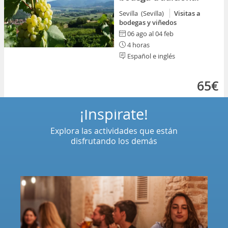
Sevilla (Sevilla)
Visitas a
bodegas y viñedos
06 ago al 04 feb
4 horas
Español e inglés
65€
¡Inspírate!
Explora las actividades que están
disfrutando los demás