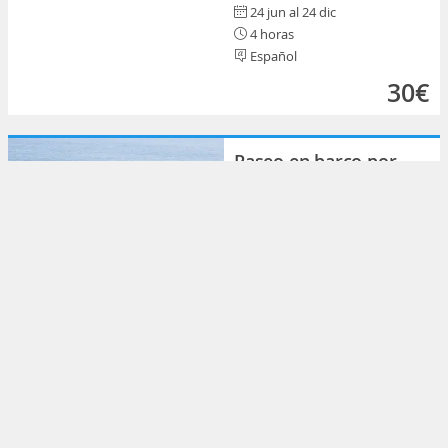
24 jun al 24 dic
4 horas
Español
30€
Paseo en barco por
las cuevas de Benagil
Vilamoura (Vilamoura)
Excursiones y paseos en
barco
07 ago al 06 feb
2 horas y 30 minutos
Español
35€
Paseo en catamarán