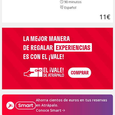
90 minutos
Español
11€
LA MEJOR MANERA
DE REGALAR
EXPERIENCIAS
ES CON EL ¡VALE!
Ahorra cientos de euros en tus reservas
en Atrápalo.
Conoce Smart