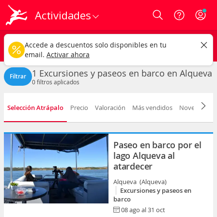
Actividades
Login
Alqueva ciudad
CAMBIAR
Accede a descuentos solo disponibles en tu
Excursiones y paseos en barco
Cualquier fecha
email.
Activar ahora
1 Excursiones y paseos en barco en Alqueva
Filtrar
0
filtros aplicados
Selección Atrápalo
Precio
Valoración
Más vendidos
Novedad
D
Paseo en barco por el
lago Alqueva al
atardecer
Alqueva (Alqueva)
Excursiones y paseos en
barco
08 ago al 31 oct