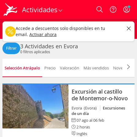
Actividades
Login
Evora ciudad
CAMBIAR
Accede a descuentos solo disponibles en tu
Cualquier tipo
Cualquier fecha
email.
Activar ahora
3 Actividades en Evora
Filtrar
0
filtros aplicados
Selección Atrápalo
Precio
Valoración
Más vendidos
Novedad
D
Excursión al castillo
de Montemor-o-Novo
Evora (Evora)
Excursiones
de un día
07 ago al 06 feb
2 horas
Inglés