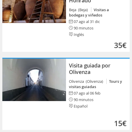
Honrado
Beja (Beja)
Visitas a
bodegas y viñedos
07 ago al 31 dic
90 minutos
Inglés
35€
Visita guiada por
Olivenza
Olivenza (Olivenza)
Tours y
visitas guiadas
07 ago al 06 feb
90 minutos
Español
15€