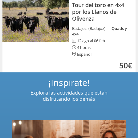
Tour del toro en 4x4
por los Llanos de
Olivenza
Badajoz (Badajoz)
Quads y
4x4
12 ago al 06 feb
4 horas
Español
50€
¡Inspírate!
Explora las actividades que están
disfrutando los demás