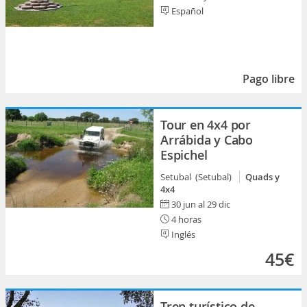
Español
Pago libre
Tour en 4x4 por
Arrábida y Cabo
Espichel
Setubal (Setubal)
Quads y
4x4
30 jun al 29 dic
4 horas
Inglés
45€
Tren turístico de