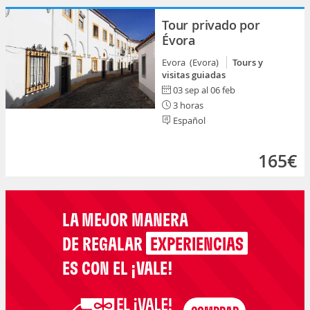
Tour privado por
Évora
Evora (Evora)
Tours y
visitas guiadas
03 sep al 06 feb
3 horas
Español
165€
LA MEJOR MANERA
DE REGALAR
EXPERIENCIAS
ES CON EL ¡VALE!