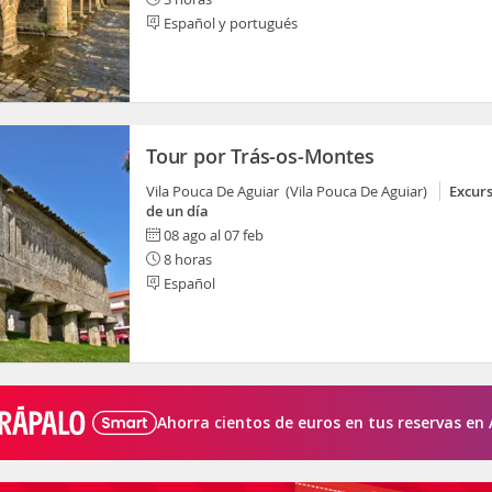
Español y portugués
Tour por Trás-os-Montes
Vila Pouca De Aguiar (Vila Pouca De Aguiar)
Excur
de un día
08 ago al 07 feb
8 horas
Español
Ahorra cientos de euros en tus reservas en 