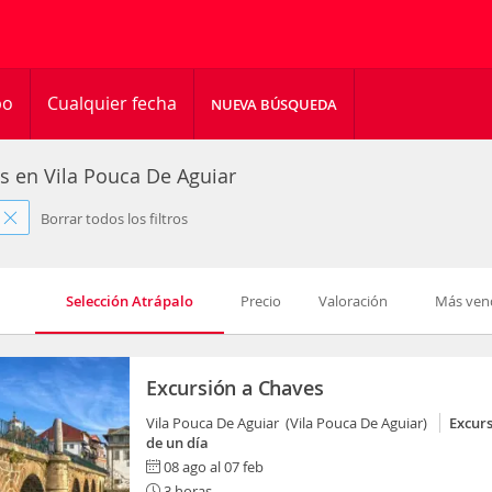
po
Cualquier fecha
NUEVA BÚSQUEDA
es en Vila Pouca De Aguiar
Borrar todos los filtros
Selección Atrápalo
Precio
Valoración
Más ven
Excursión a Chaves
Vila Pouca De Aguiar (Vila Pouca De Aguiar)
Excur
de un día
08 ago al 07 feb
3 horas