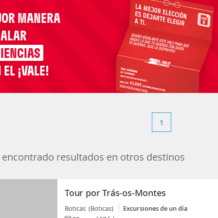
JOR MANERA
GALAR
IENCIAS
 EL ¡VALE!
1
encontrado resultados en otros destinos
Tour por Trás-os-Montes
Boticas (Boticas)
Excursiones de un día