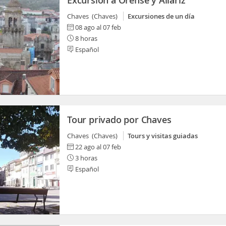
Excursión a Orense y Allariz
Chaves (Chaves)
Excursiones de un día
08 ago al 07 feb
8 horas
Español
Tour privado por Chaves
Chaves (Chaves)
Tours y visitas guiadas
22 ago al 07 feb
3 horas
Español