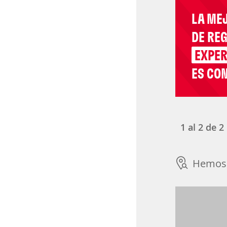
LA ME
DE RE
EXPER
ES CON
1
al
2
de
2
Hemos 