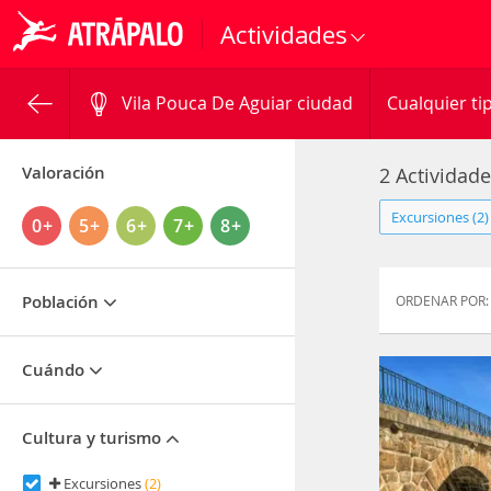
Actividades
Vila Pouca De Aguiar ciudad
Cualquier ti
Valoración
2 Actividad
Excursiones (2)
0+
5+
6+
7+
8+
Población
ORDENAR POR:
Cuándo
Cultura y turismo
Excursiones
(2)