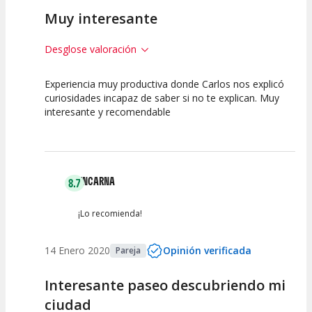
Muy interesante
Desglose valoración
Experiencia muy productiva donde Carlos nos explicó
7.5
7.5
curiosidades incapaz de saber si no te explican. Muy
interesante y recomendable
Calidad de la
Atención del
Actividad
Personal /
Guia
ENCARNA
8.7
¡Lo recomienda!
14 Enero 2020
Opinión verificada
Pareja
Interesante paseo descubriendo mi
ciudad