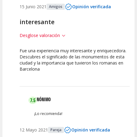
15 Junio 2021
Opinión verificada
Amigos
interesante
Desglose valoración
Fue una experiencia muy interesante y enriquecedora.
7.5
7.5
Descubres el significado de las monumentos de esta
ciudad y la importancia que tuvieron los romanas en
Calidad de la
Atención del
Barcelona
Actividad
Personal /
Guia
ANÓNIMO
7.5
¡Lo recomienda!
12 Mayo 2021
Opinión verificada
Pareja