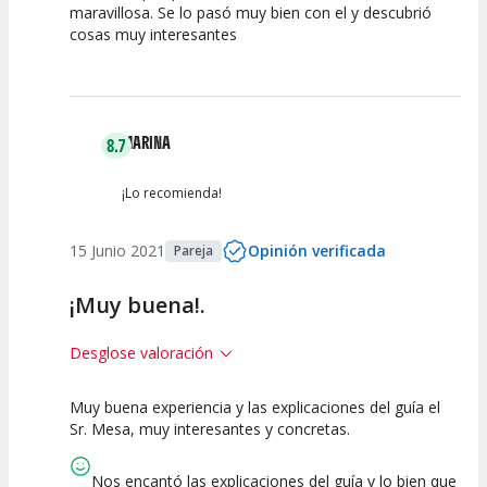
maravillosa. Se lo pasó muy bien con el y descubrió
Calidad de la
Atención del
cosas muy interesantes
Actividad
Personal /
Guia
MARINA
8.7
¡Lo recomienda!
15 Junio 2021
Opinión verificada
Pareja
¡Muy buena!.
Desglose valoración
Muy buena experiencia y las explicaciones del guía el
7.5
10
Sr. Mesa, muy interesantes y concretas.
Calidad de la
Atención del
Actividad
Personal /
Nos encantó las explicaciones del guía y lo bien que