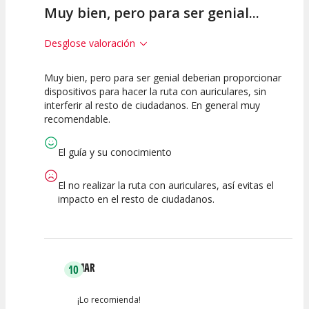
Muy bien, pero para ser genial...
Desglose valoración
Muy bien, pero para ser genial deberian proporcionar
7.5
7.5
10
dispositivos para hacer la ruta con auriculares, sin
interferir al resto de ciudadanos. En general muy
Calidad /
Calidad de la
Atención del
recomendable.
Precio
Actividad
Personal /
Guia
El guía y su conocimiento
El no realizar la ruta con auriculares, así evitas el
impacto en el resto de ciudadanos.
MAR
10
¡Lo recomienda!