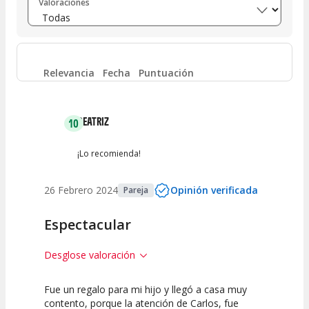
Valoraciones
Entre 6 y 8
(
4
)
Entre 4 y 6
(
2
)
Relevancia
Fecha
Puntuación
Entre 2 y 4
(
0
)
BEATRIZ
10
Entre 0 y 2
(
0
)
¡Lo recomienda!
26 Febrero 2024
Opinión verificada
Pareja
Espectacular
Desglose valoración
Fue un regalo para mi hijo y llegó a casa muy
10
10
contento, porque la atención de Carlos, fue