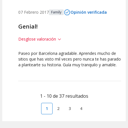
07 Febrero 2017
Opinión verificada
Family
Genial!
Desglose valoración
Paseo por Barcelona agradable. Aprendes mucho de
10
10
10
sitios que has visto mil veces pero nunca te has parado
a plantearte su historia. Guía muy tranquilo y amable.
Calidad /
Calidad de la
Atención del
Precio
Actividad
Personal /
Guia
1 - 10 de 37 resultados
1
2
3
4