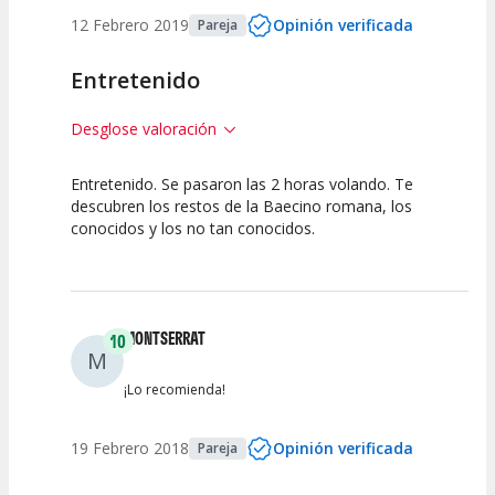
12 Febrero 2019
Opinión verificada
Pareja
Entretenido
Desglose valoración
Entretenido. Se pasaron las 2 horas volando. Te
7.5
10
descubren los restos de la Baecino romana, los
conocidos y los no tan conocidos.
Calidad de la
Atención del
Actividad
Personal /
Guia
MONTSERRAT
10
M
¡Lo recomienda!
19 Febrero 2018
Opinión verificada
Pareja