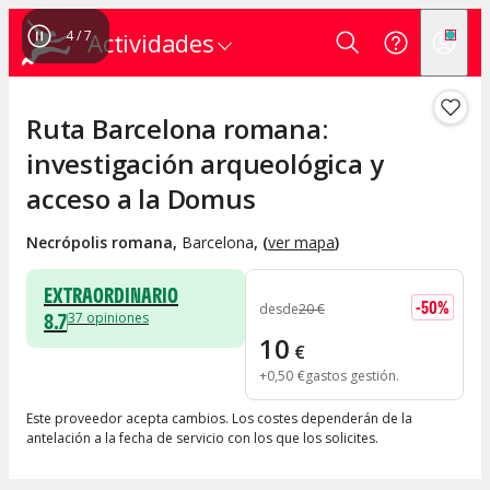
4
/
7
Actividades
Ruta Barcelona romana:
investigación arqueológica y
acceso a la Domus
Necrópolis romana
,
Barcelona
, (
ver mapa
)
EXTRAORDINARIO
-
50
%
desde
20
€
8.7
37
opiniones
10
€
+
0
,
50
€
gastos gestión
Este proveedor acepta cambios. Los costes dependerán de la
antelación a la fecha de servicio con los que los solicites.