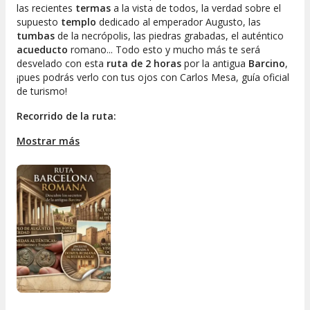
las recientes
termas
a la vista de todos, la verdad sobre el
supuesto
templo
dedicado al emperador Augusto, las
tumbas
de la necrópolis, las piedras grabadas, el auténtico
acueducto
romano... Todo esto y mucho más te será
desvelado con esta
ruta de 2 horas
por la antigua
Barcino
,
¡pues podrás verlo con tus ojos con Carlos Mesa, guía oficial
de turismo!
Recorrido de la ruta:
Mostrar más
Necrópolis romana
El acueducto real y el falso
La puerta Praetoriana
Las murallas visibles y las murallas escondidas
El supuesto templo romano de Augusto
La puerta de Augusto en el Palau de la Generalitat.
El foro romano.
Inscripciones romanas, muralla romana junto a
medieval
Restos de domus
Las termas del Pati Llimona