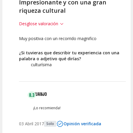
Impresionante y con una gran
riqueza cultural
Desglose valoración
Muy positiva con un recorrido magnifico
10
10
10
Calidad /
Calidad de la
Atención del
¿Si tuvieras que describir tu experiencia con una
Precio
Actividad
Personal /
palabra o adjetivo qué dirías?
Guia
culturísima
JUANJO
8.3
¡Lo recomienda!
03 Abril 2017
Opinión verificada
Solo