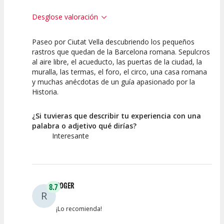
Desglose valoración
Paseo por Ciutat Vella descubriendo los pequeños
10
7.5
rastros que quedan de la Barcelona romana. Sepulcros
al aire libre, el acueducto, las puertas de la ciudad, la
Calidad de la
Atención del
muralla, las termas, el foro, el circo, una casa romana
Actividad
Personal /
Guia
y muchas anécdotas de un guía apasionado por la
Historia.
¿Si tuvieras que describir tu experiencia con una
palabra o adjetivo qué dirías?
Interesante
ROGER
8.7
R
¡Lo recomienda!