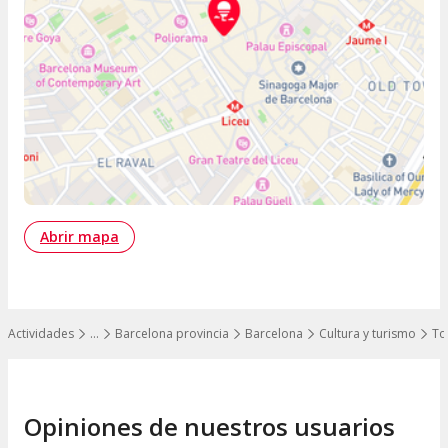
Abrir mapa
Actividades
…
Barcelona provincia
Barcelona
Cultura y turismo
To
Mostrar todos los niveles
Opiniones de nuestros usuarios