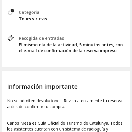
Condiciones:
Categoría
Te recomendamos acudir con calzado cómodo y
Tours y rutas
una chaqueta para los días de frío.
La ruta se realiza incluso con lluvia.
La ruta arranca puntualmente. Si no te presentas a
Recogida de entradas
la hora indicada, perderás tu plaza.
El mismo día de la actividad, 5 minutos antes, con
El centro no responderá al teléfono durante las
el e-mail de confirmación de la reserva impreso
horas de ruta. No se atenderá a los asistentes que
lleguen tarde.
No dejes de ver el
vídeo 
si te quieres inspirar.
Recuerda:
Información importante
Esta actividad requiere un mínimo de asistentes, de
no alcanzarse te avisaríamos.
No se admiten devoluciones. Revisa atentamente tu reserva
Si no te presentas a la cita, perderás tu reserva.
antes de confirmar tu compra.
Si deseas modificar tu reserva deberás hacerlo con
al menos 72 horas de antelación para que
intentemos gestionar tu solicitud.
Carlos Mesa es Guía Oficial de Turismo de Catalunya. Todos
los asistentes cuentan con un sistema de radioguía y