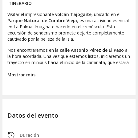
ITINERARIO
Visitar el impresionante
volcán Tajogaite
, ubicado en el
Parque Natural de Cumbre Vieja
, es una actividad esencial
en La Palma. Imagínate hacerlo en el crepúsculo. Esta
excursión de senderismo promete dejarte completamente
cautivado por la belleza de la isla.
Nos encontraremos en la
calle Antonio Pérez de El Paso
a
la hora acordada. Una vez que estemos listos, iniciaremos un
trayecto en minibús hacia el inicio de la caminata, que estará
ubicada en Llanos del Jable. Este paseo se llevará a cabo en
un grupo de hasta
Mostrar más
8 personas
, garantizando una experiencia
más íntima.
Durante la ruta, nos acercaremos al cráter del Tajogaite, el
más reciente en La Palma, que se ilumina con la
luz cálida
del atardecer
. A lo largo del trayecto, te proporcionaremos
información sobre la
erupción del 19 de septiembre de
Datos del evento
2021
y las transformaciones que trajo consigo en la
geografía de la isla.
La senda de senderismo, que abarca unos
8 kilómetros y
Duración