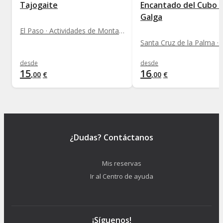
Tajogaite
Encantado del Cubo d
Galga
El Paso · Actividades de Montaña
desde
desde
15
16
,
00
€
,
00
€
¿Dudas? Contáctanos
Mis reservas
Ir al Centro de ayuda
¡Síguenos!