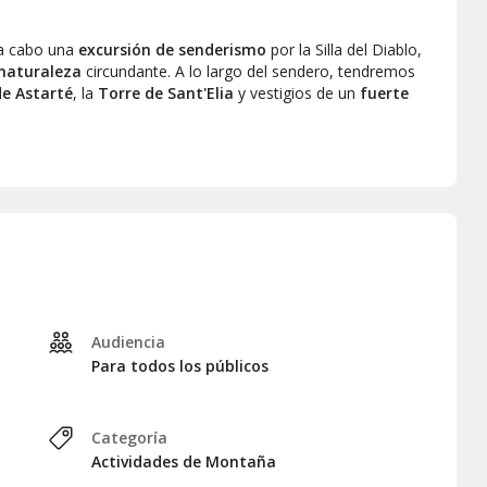
a cabo una
excursión de senderismo
por la Silla del Diablo,
 naturaleza
circundante. A lo largo del sendero, tendremos
e Astarté
, la
Torre de Sant'Elia
y vestigios de un
fuerte
 unas
vistas impresionantes del Golfo de los Ángeles
. Un
eciar la belleza del entorno. Después de disfrutar de este
punto de partida en Cagliari.
Audiencia
Para todos los públicos
Categoría
Actividades de Montaña