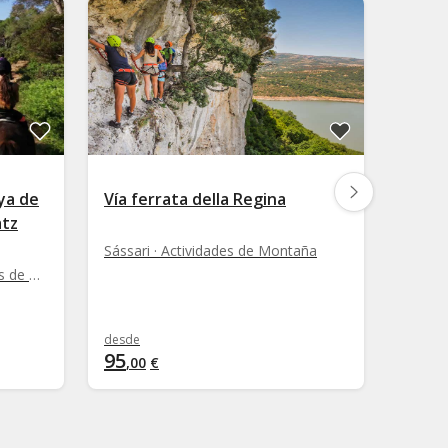
aya de
Vía ferrata della Regina
Barra
atz
Pitris
Sássari · Actividades de Montaña
Cerdeña - Alghero · Actividades de Montaña
desde
desde
95
109
,
00
€
,