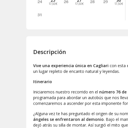
25
27
30
24
26
28
29
17,50€
17,50€
17,50€
31
Descripción
Vive una experiencia única en Cagliari
con esta e
un lugar repleto de encanto natural y leyendas.
Itinerario
Iniciaremos nuestro recorrido en el
número 76 de L
programada para abordar un autobús que nos lleva
comenzaremos a ascender por esta imponente for
¿Alguna vez te has preguntado el origen de su nom
ángeles se enfrentaron al demonio
. Bajo el ma
dejó atrás su silla de montar. Así surgió el mito qu