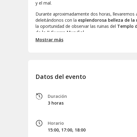
y el mal.
Durante aproximadamente dos horas, llevaremos 
deleitándonos con la
esplendorosa belleza de la
la oportunidad de observar las ruinas del
Templo d
de la II Guerra Mundial
.
Mostrar más
Al alcanzar la cima, seremos recompensados con
momento perfecto para capturar con la cámara y apr
espectáculo, iniciaremos el descenso para volver al 
Datos del evento
Duración
3 horas
Horario
15:00, 17:00, 18:00