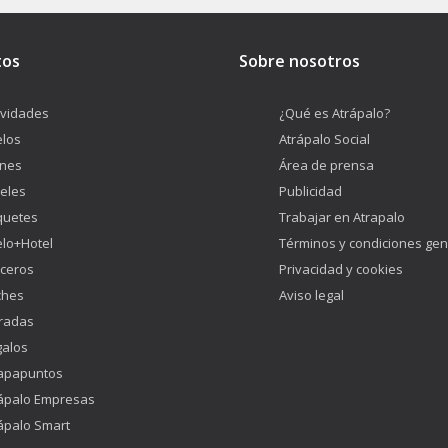
tos
Sobre nosotros
ividades
¿Qué es Atrápalo?
los
Atrápalo Social
enes
Área de prensa
eles
Publicidad
quetes
Trabajar en Atrapalo
lo+Hotel
Términos y condiciones gen
ceros
Privacidad y cookies
ches
Aviso legal
radas
alos
apapuntos
ápalo Empresas
ápalo Smart