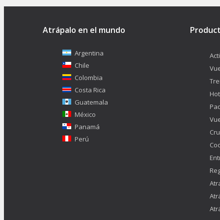
Atrápalo en el mundo
Produc
Argentina
Act
Chile
Vue
Colombia
Tr
Costa Rica
Hot
Guatemala
Pa
México
Vue
Panamá
Cru
Perú
Co
Ent
Reg
Atr
Atr
Atr