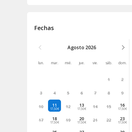
Fechas
Agosto
2026
lun.
mar.
mié.
jue.
vie.
sáb.
dom.
1
2
3
4
5
6
7
8
9
11
13
16
10
12
14
15
17,50€
17,50€
17,50€
18
20
23
17
19
21
22
17,50€
17,50€
17,50€