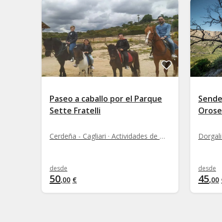
Paseo a caballo por el Parque
Sende
Sette Fratelli
Orose
Cerdeña - Cagliari · Actividades de Montaña
Dorgali
desde
desde
50
45
,
00
€
,
00