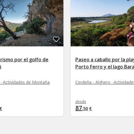
rismo por el golfo de
Paseo a caballo por la pl
i
Porto Ferro y el lago Bar
 · Actividades de Montaña
desde
87
€
,
50
€