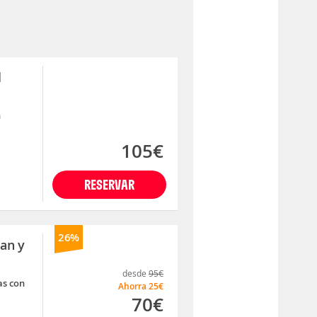
l
n
105€
RESERVAR
26%
an y
desde
95€
as con
Ahorra
25€
70€