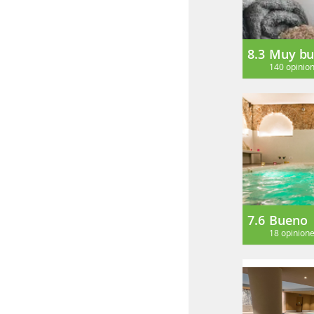
8.3
Muy bu
140 opinio
7.6
Bueno
18 opinion