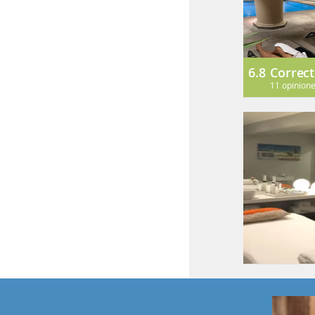
6.8
Correc
11 opinion