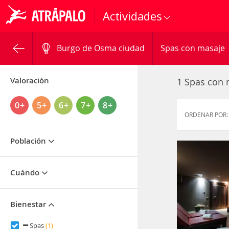
Actividades
Burgo de Osma ciudad
Spas con masaje
Valoración
1 Spas con
0+
5+
6+
7+
8+
ORDENAR POR:
Población
Cuándo
Bienestar
Spas
(1)