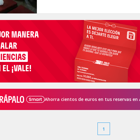
JOR MANERA
GALAR
IENCIAS
 EL ¡VALE!
Ahorra cientos de euros en tus reservas en 
1