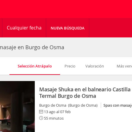
Cualquier fecha
NUEVA BÚSQUEDA
 masaje en Burgo de Osma
Selección Atrápalo
Precio
Valoración
Más ven
Masaje Shuka en el balneario Castilla
Termal Burgo de Osma
Burgo de Osma (Burgo de Osma)
Spas con masaj
13 ago al 07 feb
55 minutos