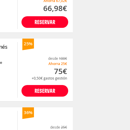
Ahorra
67,02€
66,98€
RESERVAR
25%
inés
desde
100€
je
Ahorra
25€
75€
+0,50€
gastos gestión
RESERVAR
36%
desde
25€