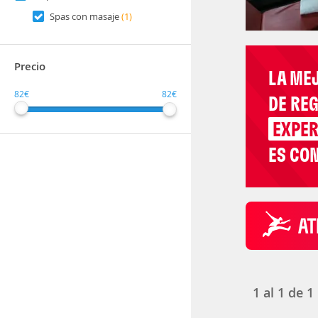
Spas con masaje
(1)
Precio
LA ME
82€
82€
DE RE
EXPER
ES CON
1
al
1
de
1