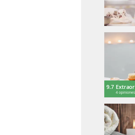
9.7
Extraor
4 opinione