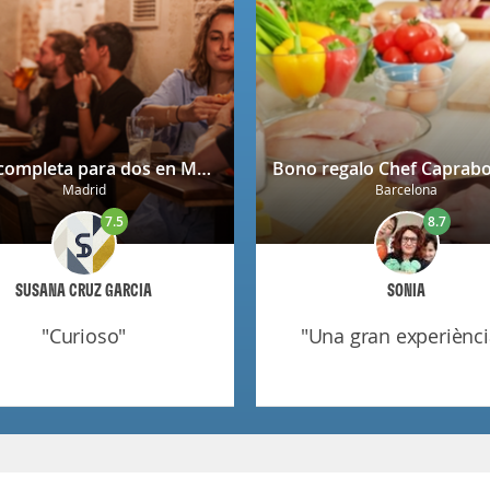
Cena completa para dos en Mendrugo con cerveza artesana incluida
Madrid
Barcelona
7.5
8.7
SUSANA CRUZ GARCIA
SONIA
"curioso"
"una gran experiènci