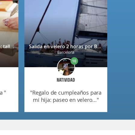
Bono regalo Chef Caprabo: taller de cocina a escoger con degustación
Salida en velero 2 horas por Barcelona
Barcelona
10
NATIVIDAD
a "
"regalo de cumpleaños para
mi hija: paseo en velero..."