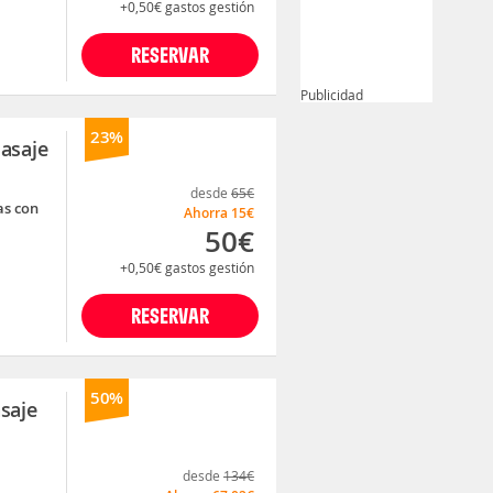
+0,50€
gastos gestión
RESERVAR
Publicidad
23%
masaje
desde
65€
as con
Ahorra
15€
50€
+0,50€
gastos gestión
RESERVAR
50%
saje
desde
134€